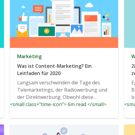
Marketing
W
Was ist Content-Marketing? Ein
2
Leitfaden für 2020
z
u
Langsam verschwinden die Tage des
E
Telemarketings, der Radiowerbung und
B
der Direktwerbung. Obwohl diese
b
<small class="time-icon"> 6m read </small>
Werbung...
<sma