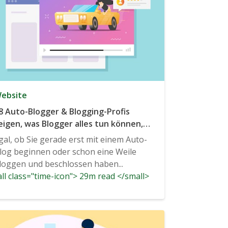
ebsite
8 Auto-Blogger & Blogging-Profis
eigen, was Blogger alles tun können,
m ihren Auto-Blog zu vergrößern
gal, ob Sie gerade erst mit einem Auto-
log beginnen oder schon eine Weile
loggen und beschlossen haben...
ll class="time-icon"> 29m read </small>