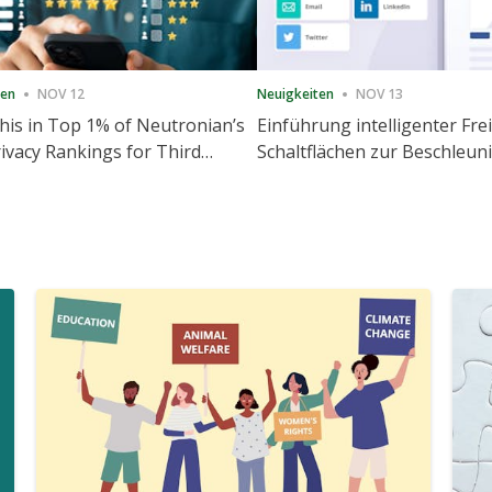
ten
NOV 12
Neuigkeiten
NOV 13
is in Top 1% of Neutronian’s
Einführung intelligenter Fre
ivacy Rankings for Third
Schaltflächen zur Beschleu
utive Quarter
Freigabe und Website-Eng