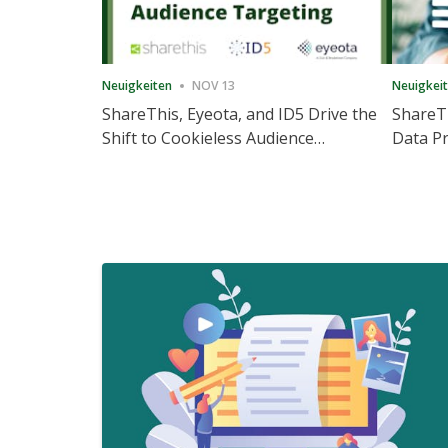
Neuigkeiten
NOV 13
Neuigkei
ShareThis, Eyeota, and ID5 Drive the
ShareTh
Shift to Cookieless Audience
Data Pr
Targeting
Consec