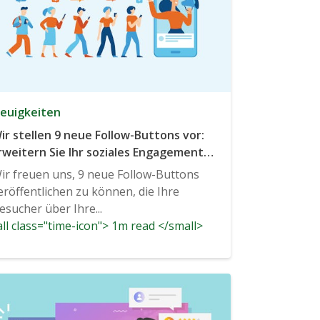
euigkeiten
ir stellen 9 neue Follow-Buttons vor:
rweitern Sie Ihr soziales Engagement
urch diese beliebten Kanäle
ir freuen uns, 9 neue Follow-Buttons
eröffentlichen zu können, die Ihre
esucher über Ihre...
ll class="time-icon"> 1m read </small>