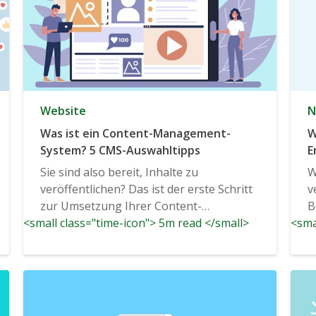
Website
N
Was ist ein Content-Management-
W
System? 5 CMS-Auswahltipps
E
d
Sie sind also bereit, Inhalte zu
W
veröffentlichen? Das ist der erste Schritt
v
zur Umsetzung Ihrer Content-
B
<small class="time-icon"> 5m read </small>
Marketing-Strategie...
<sma