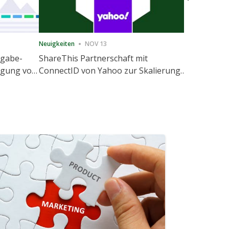
Neuigkeiten
NOV 13
Neuigkeiten
igabe-
ShareThis Partnerschaft mit
ShareThis
nigung von
ConnectID von Yahoo zur Skalierung
Marketing
agement
von kochfreien Identitätslösungen