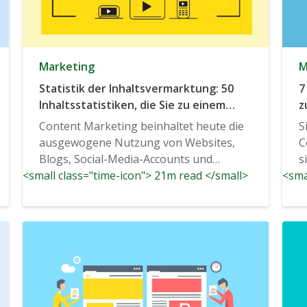
Marketing
M
Statistik der Inhaltsvermarktung: 50
7
Inhaltsstatistiken, die Sie zu einem
z
besseren Vermarkter machen
Content Marketing beinhaltet heute die
S
ausgewogene Nutzung von Websites,
C
Blogs, Social-Media-Accounts und
s
<small class="time-icon"> 21m read </small>
Messaging-Apps...
<sma
s