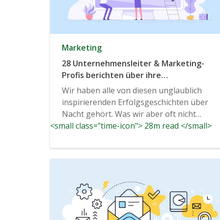
Marketing
28 Unternehmensleiter & Marketing-
Profis berichten über ihre
Lieblingsbeispiele für spezifische
Wir haben alle von diesen unglaublich
Durchbrüche, die zu einem schnellen
inspirierenden Erfolgsgeschichten über
Unternehmenswachstum führten
Nacht gehört. Was wir aber oft nicht
<small class="time-icon"> 28m read </small>
hören, ist...