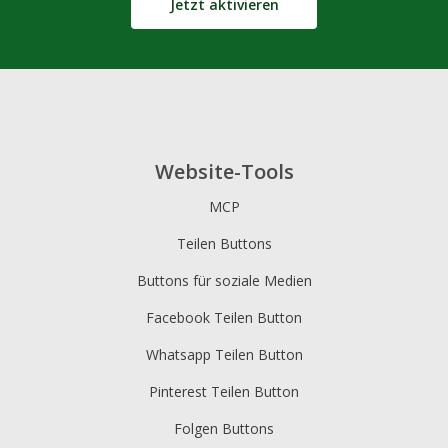
Jetzt aktivieren
ShareThis
Share Buttons für Shopify
Line
Pocket
QZone
Website-Tools
MCP
Teilen Buttons
Buttons für soziale Medien
Facebook Teilen Button
Iorbix
Kakao
Kindleit
Whatsapp Teilen Button
Pinterest Teilen Button
Folgen Buttons