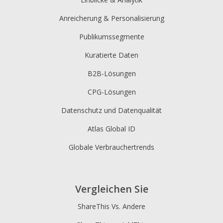
Skype
Telegram
Threema
Anreicherung & Personalisierung
Publikumssegmente
Kuratierte Daten
B2B-Lösungen
Yahoo
WordPress
Wechat
CPG-Lösungen
Mail
Datenschutz und Datenqualität
Atlas Global ID
Globale Verbrauchertrends
Vergleichen Sie
ShareThis Vs. Andere