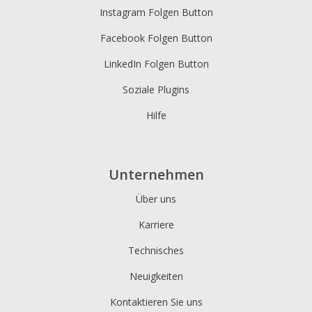
Instagram Folgen Button
Kooapp
Microsoft
Naver
Facebook Folgen Button
Teams
LinkedIn Folgen Button
Soziale Plugins
Hilfe
Nextdoor
Ausblick
Plurk
Unternehmen
Über uns
Karriere
Technisches
Neuigkeiten
Pinboard
Tencentqq
Trello
Kontaktieren Sie uns