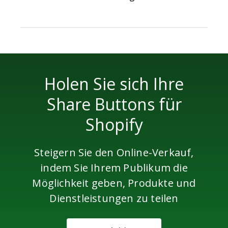
Auf jeder Ihrer Shopify-Seiten
Milliarden
oder Blog-Posts
Pinterest
Buffer
Douban
beliebige
Holen Sie sich Ihre
Share Buttons für
Auf all Ihren Produktseiten
Shopify
Evernote
Google
Gmail
Lesezeichen
Steigern Sie den Online-Verkauf,
indem Sie Ihrem Publikum die
Möglichkeit geben, Produkte und
Dienstleistungen zu teilen
HackerNews
Houzz
Instapaper