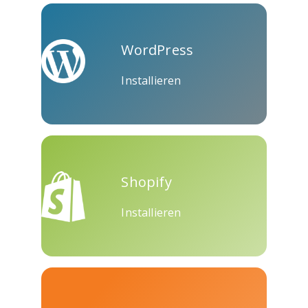
Skype
Telegram
Threema
WordPress
Installieren
Yahoo
WordPress
Wechat
Mail
Shopify
Installieren