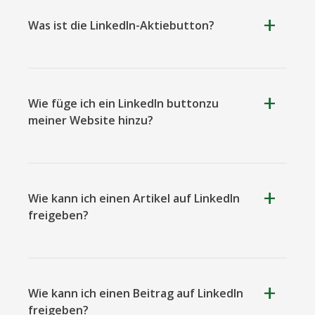
Was ist die LinkedIn-Aktiebutton?
Kooapp
Microsoft
Naver
Teams
Wie füge ich ein LinkedIn buttonzu
meiner Website hinzu?
Nextdoor
Ausblick
Plurk
Wie kann ich einen Artikel auf LinkedIn
freigeben?
Wie kann ich einen Beitrag auf LinkedIn
freigeben?
Pinboard
Tencentqq
Trello