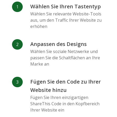
Facebook
Odnoklassniki
Sina
Wählen Sie Ihren Tastentyp
Messenger
Weibo
Wählen Sie relevante Website-Tools
aus, um den Traffic Ihrer Website zu
erhöhen
Anpassen des Designs
Wählen Sie soziale Netzwerke und
Vk
Blogger
Snapchat
passen Sie die Schaltflächen an Ihre
Marke an
Fügen Sie den Code zu Ihrer
Website hinzu
Xing
Mail Ru
Live-
Fügen Sie Ihren einzigartigen
Journal
ShareThis Code in den Kopfbereich
Ihrer Website ein