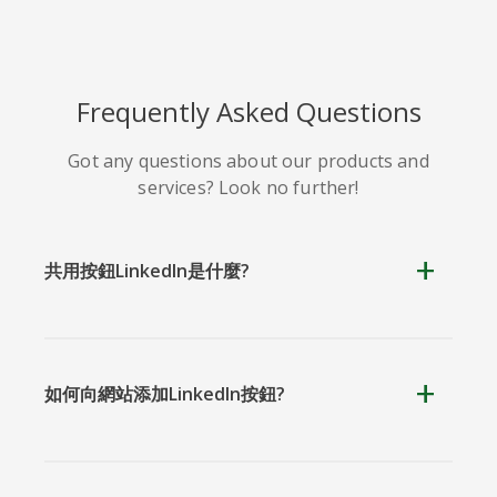
Line
Pocket
QZone
Frequently Asked Questions
Got any questions about our products and
services? Look no further!
共用按鈕LinkedIn是什麼?
約比克斯
卡高
金德萊特
如何向網站添加LinkedIn按鈕?
庫阿普
Microsoft
Naver