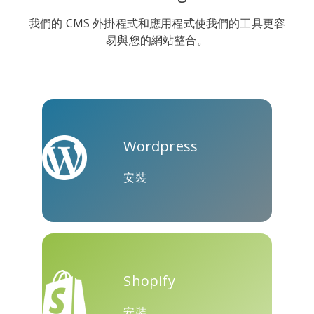
我們的 CMS 外掛程式和應用程式使我們的工具更容
易與您的網站整合。
維伯
尤姆利
Diaspora
Wordpress
Surfingbird
Refind
人人網
安裝
Skype
Telegram
Threema
Shopify
安裝