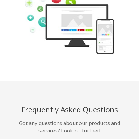
Pinterest
Buffer
豆瓣
Evernote
谷歌書籤
Gmail
Frequently Asked Questions
HackerNews
Houzz
Instapaper
Got any questions about our products and
services? Look no further!