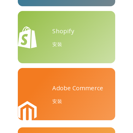
Teams
Shopify
安裝
Nextdoor
展望
Plurk
Adobe Commerce
Pinboard
騰訊QQ
特雷洛
安裝