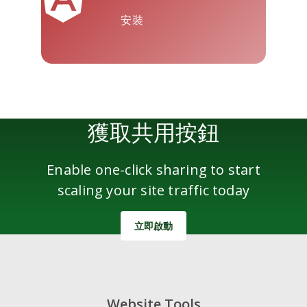
安裝
雅虎郵件
Wordpress
微信
獲取共用按鈕
Enable one-click sharing to start
scaling your site traffic today
立即啟動
Website Tools