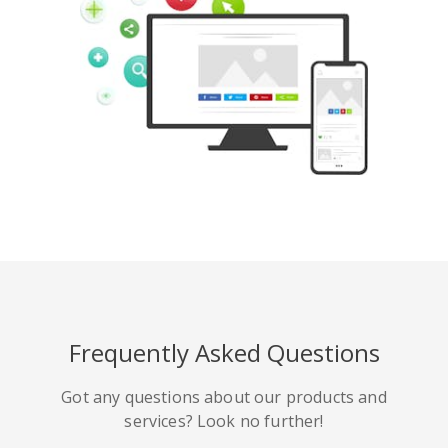
Pinterest
Buffer
豆瓣
Evernote
谷歌書籤
Gmail
Frequently Asked Questions
HackerNews
Houzz
Instapaper
Got any questions about our products and
services? Look no further!