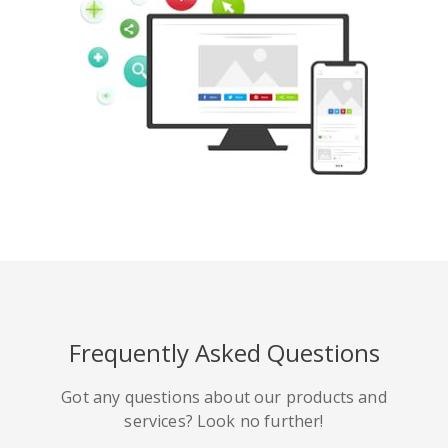
Pinterest
Buffer
豆瓣
Evernote
谷歌書籤
Gmail
Frequently Asked Questions
HackerNews
Houzz
Instapaper
Got any questions about our products and
services? Look no further!