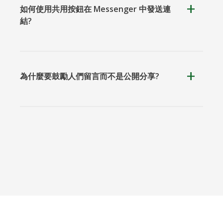
Teams
如何使用共用按鈕在 Messenger 中發送連
結?
為什麼要鼓勵人們留言而不是公開分享?
Nextdoor
展望
Plurk
Pinboard
騰訊QQ
特雷洛