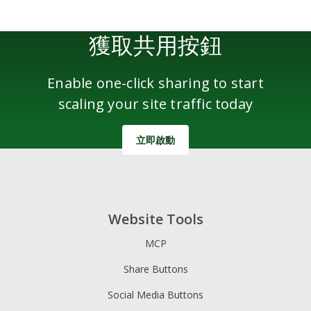
獲取共用按鈕
Enable one-click sharing to start
scaling your site traffic today
立即啟動
Website Tools
MCP
Share Buttons
Social Media Buttons