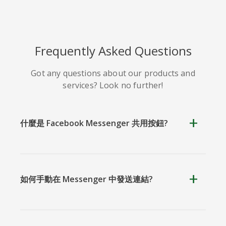
Line
Pocket
QZone
Frequently Asked Questions
Got any questions about our products and
services? Look no further!
什麼是 Facebook Messenger 共用按鈕?
約比克斯
卡高
金德萊特
Facebook Messenger 共用按鈕
如何手動在 Messenger 中發送連結?
庫阿普
Microsoft
Naver