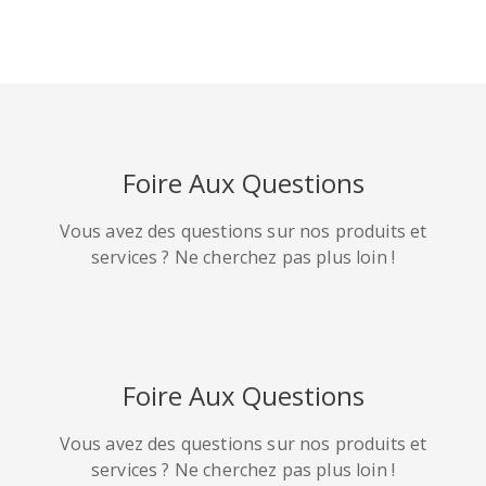
HackerNews
Houzz
Instapaper
Foire Aux Questions
Ligne
Poche
QZone
Vous avez des questions sur nos produits et
services ? Ne cherchez pas plus loin !
Foire Aux Questions
Iorbix
Kakao
Kindleit
Vous avez des questions sur nos produits et
services ? Ne cherchez pas plus loin !