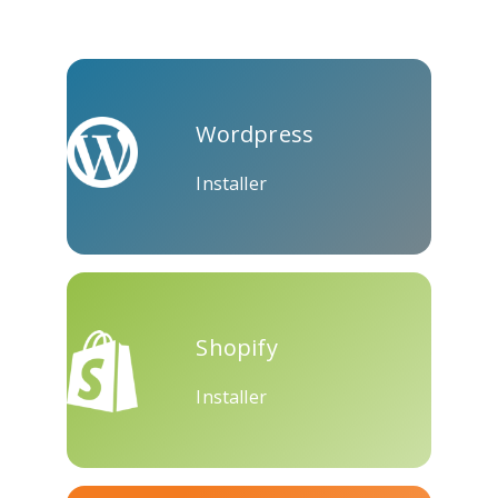
Skype
Télégramme
Threema
Wordpress
Installer
Yahoo
Wordpress
Wechat
Mail
Shopify
Installer