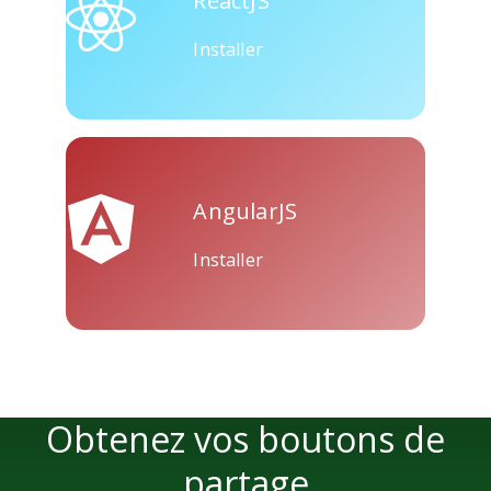
ReactJS
Installer
AngularJS
Installer
Obtenez vos boutons de
partage