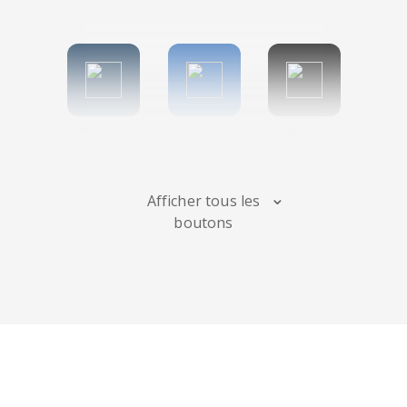
TumbIr
Diigo
Digg
Afficher tous les
boutons
Flipboard
Meneame
Fark