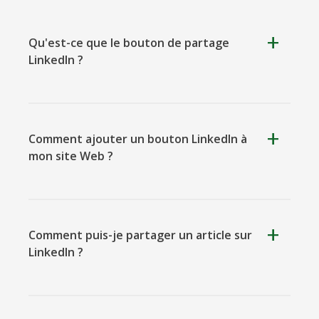
Qu'est-ce que le bouton de partage
LinkedIn ?
Kooapp
Microsoft
Naver
Teams
Comment ajouter un bouton LinkedIn à
mon site Web ?
Nextdoor
Outlook
Plurk
Comment puis-je partager un article sur
LinkedIn ?
Pinboard
Tencentqq
Trello