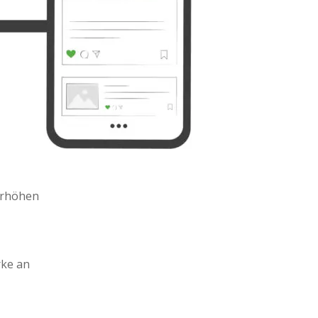
Yahoo
WordPress
Mail
erhöhen
rke an