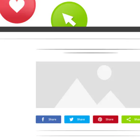
Microsoft
Naver
Nextdoor
Teams
Trello
Viber
Yummly