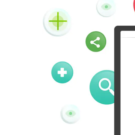
Kindleit
Kooapp
Pinboard
Tencentqq