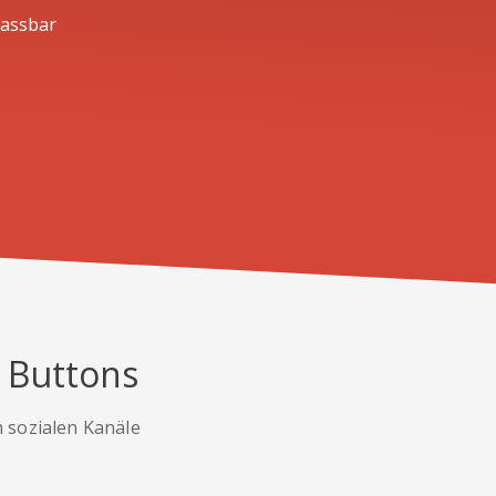
passbar
n Buttons
n sozialen Kanäle