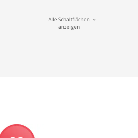
Blogger
Snapchat
Xing
Alle Schaltflächen
anzeigen
Douban
Evernote
Google
Lesezeichen
Line
Pocket
QZone