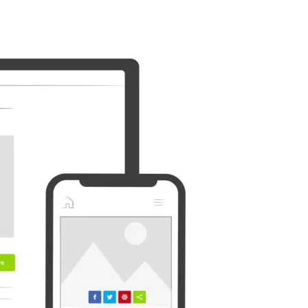
Ausblick
Plurk
Diaspora
Surfingbird