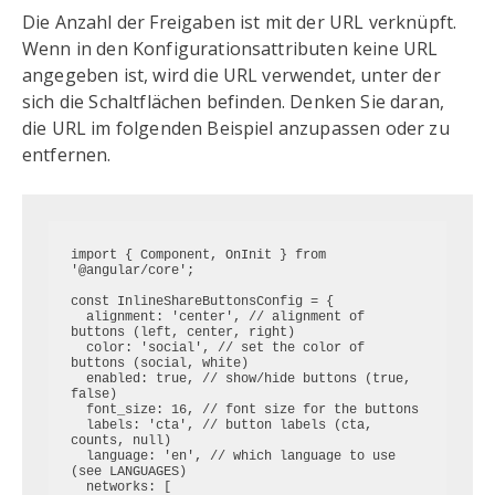
Die Anzahl der Freigaben ist mit der URL verknüpft.
Wenn in den Konfigurationsattributen keine URL
angegeben ist, wird die URL verwendet, unter der
sich die Schaltflächen befinden. Denken Sie daran,
die URL im folgenden Beispiel anzupassen oder zu
entfernen.
import { Component, OnInit } from 
'@angular/core';

const InlineShareButtonsConfig = {

  alignment: 'center', // alignment of 
buttons (left, center, right)

  color: 'social', // set the color of 
buttons (social, white)

  enabled: true, // show/hide buttons (true, 
false)

  font_size: 16, // font size for the buttons

  labels: 'cta', // button labels (cta, 
counts, null)

  language: 'en', // which language to use 
(see LANGUAGES)

  networks: [
