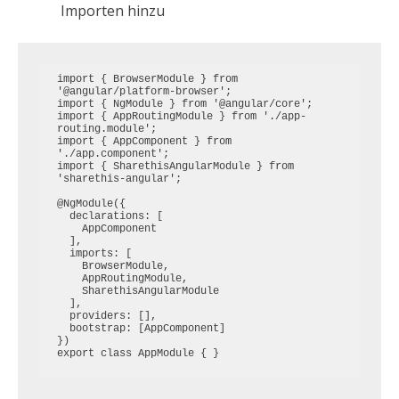
Importen hinzu
import { BrowserModule } from 
'@angular/platform-browser';

import { NgModule } from '@angular/core';

import { AppRoutingModule } from './app-
routing.module';

import { AppComponent } from 
'./app.component';

import { SharethisAngularModule } from 
'sharethis-angular';

@NgModule({

  declarations: [

    AppComponent

  ],

  imports: [

    BrowserModule,

    AppRoutingModule,

    SharethisAngularModule

  ],

  providers: [],

  bootstrap: [AppComponent]

})

export class AppModule { }