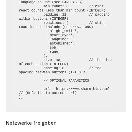
language to use (see LANGUAGES)

            min_count: 0,         // hide 
react counts less than min_count (INTEGER)

            padding: 12,          // padding 
within buttons (INTEGER)

            reactions: [          // which 
reactions to include (see REACTIONS)

              'slight_smile',

              'heart_eyes',

              'laughing',

              'astonished',

              'sob',

              'rage'

            ],

            size: 48,             // the size 
of each button (INTEGER)

            spacing: 8,           // the 
spacing between buttons (INTEGER)

            // OPTIONAL PARAMETERS

            url: 'https://www.sharethis.com' 
// (defaults to current url)

};
Netzwerke freigeben