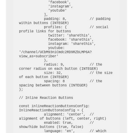
              'facebook',

              'instagram',

              'youtube'

            ],

            padding: 8,           // padding 
within buttons (INTEGER)

            profiles: {           // social 
profile links for buttons

              twitter: 'sharethis',

              facebook: 'sharethis',

              instagram: 'sharethis',

              youtube: 
'/channel/UCbM93niCmdc2RD9RZbLMP6A?
view_as=subscriber'

            },

            radius: 9,            // the 
corner radius on each button (INTEGER)

            size: 32,             // the size 
of each button (INTEGER)

            spacing: 8            // the 
spacing between buttons (INTEGER)

};

// Inline Reaction Buttons

const inlineReactionButtonsConfig: 
InlineReactionButtonsConfig = {

            alignment: 'center',  // 
alignment of buttons (left, center, right)

            enabled: true,        // 
show/hide buttons (true, false)

            language: 'en',       // which 