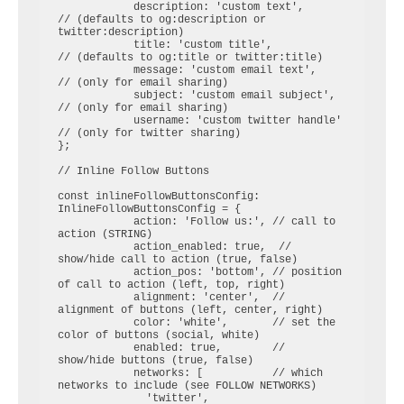
            description: 'custom text',       
// (defaults to og:description or 
twitter:description)

            title: 'custom title',            
// (defaults to og:title or twitter:title)

            message: 'custom email text',     
// (only for email sharing)

            subject: 'custom email subject',  
// (only for email sharing)

            username: 'custom twitter handle' 
// (only for twitter sharing)

};

// Inline Follow Buttons

const inlineFollowButtonsConfig: 
InlineFollowButtonsConfig = {

            action: 'Follow us:', // call to 
action (STRING)

            action_enabled: true,  // 
show/hide call to action (true, false)

            action_pos: 'bottom', // position 
of call to action (left, top, right)

            alignment: 'center',  // 
alignment of buttons (left, center, right)

            color: 'white',       // set the 
color of buttons (social, white)

            enabled: true,        // 
show/hide buttons (true, false)

            networks: [           // which 
networks to include (see FOLLOW NETWORKS)

              'twitter',
