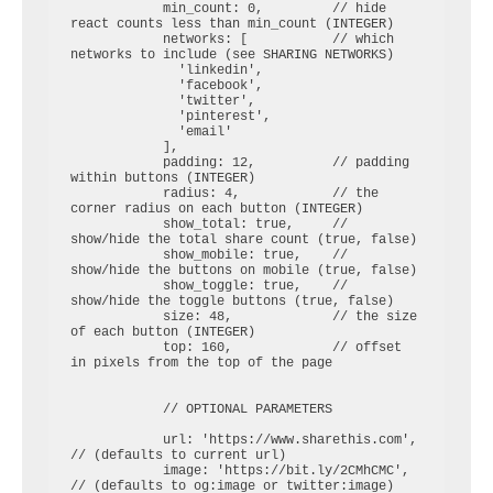
            min_count: 0,         // hide 
react counts less than min_count (INTEGER)

            networks: [           // which 
networks to include (see SHARING NETWORKS)

              'linkedin',

              'facebook',

              'twitter',

              'pinterest',

              'email'

            ],

            padding: 12,          // padding 
within buttons (INTEGER)

            radius: 4,            // the 
corner radius on each button (INTEGER)

            show_total: true,     // 
show/hide the total share count (true, false)

            show_mobile: true,    // 
show/hide the buttons on mobile (true, false)

            show_toggle: true,    // 
show/hide the toggle buttons (true, false)

            size: 48,             // the size 
of each button (INTEGER)

            top: 160,             // offset 
in pixels from the top of the page

            // OPTIONAL PARAMETERS

            url: 'https://www.sharethis.com', 
// (defaults to current url)

            image: 'https://bit.ly/2CMhCMC',  
// (defaults to og:image or twitter:image)
