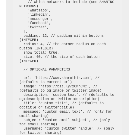
    // which networks to include (see SHARING 
NETWORKS)

    'whatsapp',

    'linkedin',

    'messenger',

    'facebook',

    'twitter',

  ],

  padding: 12, // padding within buttons 
(INTEGER)

  radius: 4, // the corner radius on each 
button (INTEGER)

  show_total: true,

  size: 40, // the size of each button 
(INTEGER)

  // OPTIONAL PARAMETERS

  url: 'https://www.sharethis.com', // 
(defaults to current url)

  image: 'https://bit.ly/2CMhCMC', // 
(defaults to og:image or twitter:image)

  description: 'custom text', // (defaults to 
og:description or twitter:description)

  title: 'custom title', // (defaults to 
og:title or twitter:title)

  message: 'custom email text', // (only for 
email sharing)

  subject: 'custom email subject', // (only 
for email sharing)

  username: 'custom twitter handle', // (only 
for twitter sharing)
