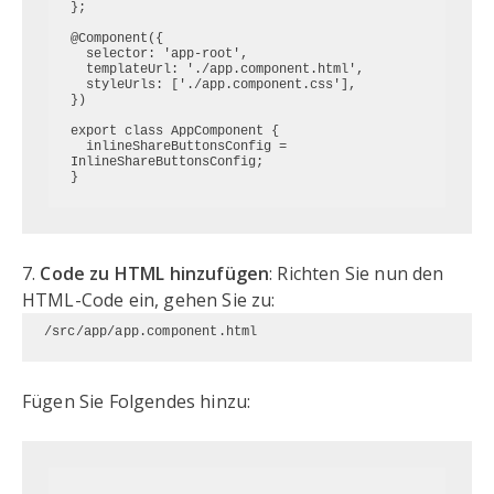
};

@Component({

  selector: 'app-root',

  templateUrl: './app.component.html',

  styleUrls: ['./app.component.css'],

})

export class AppComponent {

  inlineShareButtonsConfig = 
InlineShareButtonsConfig;

7.
Code zu HTML hinzufügen
: Richten Sie nun den
HTML-Code ein, gehen Sie zu:
/src/app/app.component.html
Fügen Sie Folgendes hinzu: