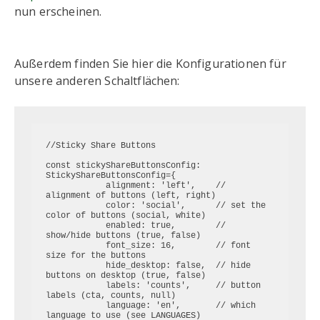
nun erscheinen.
Außerdem finden Sie hier die Konfigurationen für
unsere anderen Schaltflächen:
//Sticky Share Buttons

const stickyShareButtonsConfig: 
StickyShareButtonsConfig={

            alignment: 'left',    // 
alignment of buttons (left, right)

            color: 'social',      // set the 
color of buttons (social, white)

            enabled: true,        // 
show/hide buttons (true, false)

            font_size: 16,        // font 
size for the buttons

            hide_desktop: false,  // hide 
buttons on desktop (true, false)

            labels: 'counts',     // button 
labels (cta, counts, null)

            language: 'en',       // which 
language to use (see LANGUAGES)
