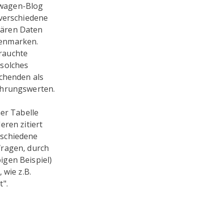
nwagen-Blog
 verschiedene
wären Daten
genmarken.
rauchte
 solches
uchenden als
ahrungswerten.
ner Tabelle
eren zitiert
rschiedene
fragen, durch
igen Beispiel)
 wie z.B.
t".