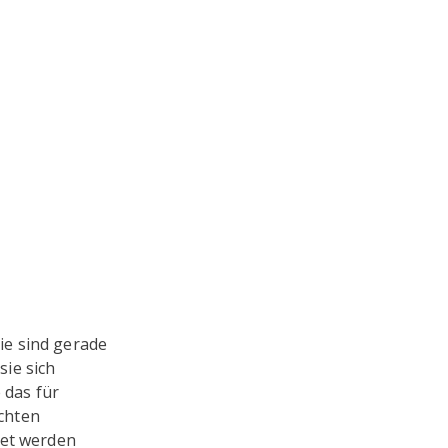
ie sind gerade
ie sich
 das für
chten
tet werden