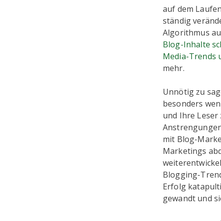
auf dem Laufe
ständig veränd
Algorithmus a
Blog-Inhalte s
Media-Trends 
mehr.
Unnötig zu sag
besonders wen
und Ihre Leser
Anstrengungen 
mit Blog-Market
Marketings abde
weiterentwickel
Blogging-Trend
Erfolg katapul
gewandt und si