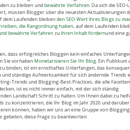
nden zu bleiben und
bewährte Verfahren
. Da sich die SEO-
ert, müssen Blogger über die neuesten Aktualisierungen d
uf dem Laufenden bleiben
den SEO-Wert ihres Blogs zu ma
chreiben, die Rangordnung haben
, auf dem Laufenden ble
und bewährte Verfahren
zu
ihren Inhalt fördern
und eine 
en, dass erfolgreiches Bloggen kein einfaches Unterfangen
n Sie vorhaben
Monetarisieren Sie Ihr Blog
. Ein Publikum
 zu binden, ist ein ernsthaftes Unterfangen, das konseque
und ständige Aufmerksamkeit für sich ändernde Trends e
ing-Trends und Blogging-Best-Practices, die alle Facetten
cken, ist es nicht immer einfach, mit der sich ständig
nden Landschaft Schritt zu halten. Um Ihnen dabei zu helfe
s zu konzentrieren, die Ihr Blog im Jahr 2020 und darübe
tieren können, haben wir uns an eine Gruppe von Bloggin
e gebeten, diese Frage zu beantworten: