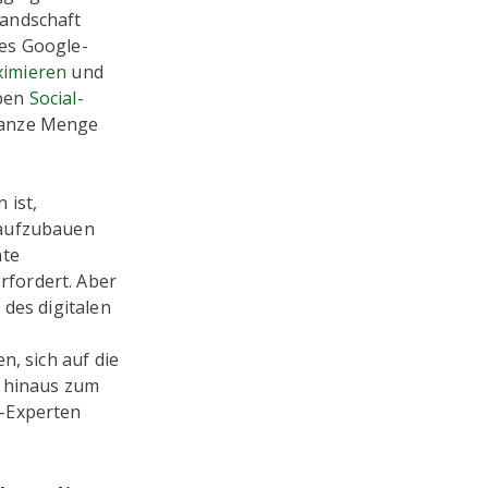
Landschaft
es Google-
ximieren
und
iben
Social-
ganze Menge
 ist,
 aufzubauen
nte
rfordert. Aber
 des digitalen
n, sich auf die
r hinaus zum
g-Experten