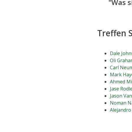
"Was s
Treffen 
Dale Joh
Oli Grah
Carl Neu
Mark Hay
Ahmed Mi
Jase Rodl
Jason Va
Noman N
Alejandro