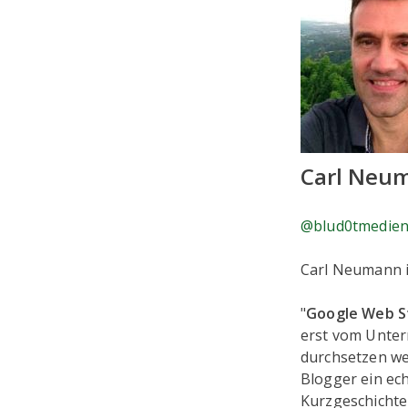
Carl Neu
@blud0tmedie
Carl Neumann 
"
Google Web St
erst vom Unter
durchsetzen we
Blogger ein ec
Kurzgeschichte