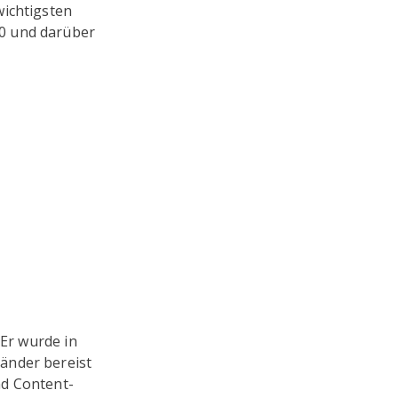
wichtigsten
20 und darüber
 Er wurde in
änder bereist
nd Content-