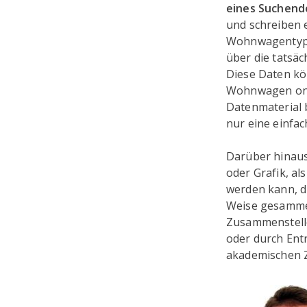
eines Suchend
und schreiben 
Wohnwagentypen
über die tatsä
Diese Daten kö
Wohnwagen onli
Datenmaterial 
nur eine einfa
Darüber hinaus 
oder Grafik, al
werden kann, d
Weise gesammel
Zusammenstelle
oder durch Entn
akademischen Ze