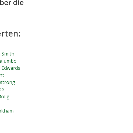
ber die
erten:
 Smith
Palumbo
 Edwards
nt
mstrong
de
Bolig
inkham