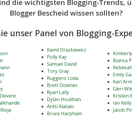
ind die wichtigsten Blogging-Trends, ü
Blogger Bescheid wissen sollten?
Sie unser Panel von Blogging-Exp
Kamil Drazkiewicz
nson
Kimberly
Polly Kay
am
Bianca 
Samuel David
mann
Rebekah
Tory Gray
es
Emily Ga
Ruggero Loda
r
Karl Ar
Brett Downes
ey
Glen Wil
Ryan Lally
nDevere
Kristen 
Dylan Houlihan
alkhande
Ian Kelly
Antti Alatalo
 Rioja
Jacob P
Bruce Harpham