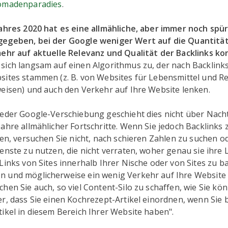
madenparadies
.
Jahres 2020 hat es eine allmähliche, aber immer noch spü
egeben, bei der Google weniger Wert auf die Quantität
mehr auf aktuelle Relevanz und Qualität der Backlinks ko
sich langsam auf einen Algorithmus zu, der nach Backlinks
sites stammen (z. B. von Websites für Lebensmittel und Re
weisen) und auch den Verkehr auf Ihre Website lenken.
jeder Google-Verschiebung geschieht dies nicht über Nacht
ahre allmählicher Fortschritte. Wenn Sie jedoch Backlinks 
len, versuchen Sie nicht, nach schieren Zahlen zu suchen o
enste zu nutzen, die nicht verraten, woher genau sie ihre 
Links von Sites innerhalb Ihrer Nische oder von Sites zu b
 und möglicherweise ein wenig Verkehr auf Ihre Website
hen Sie auch, so viel Content-Silo zu schaffen, wie Sie könn
r, dass Sie einen Kochrezept-Artikel einordnen, wenn Sie b
ikel in diesem Bereich Ihrer Website haben".