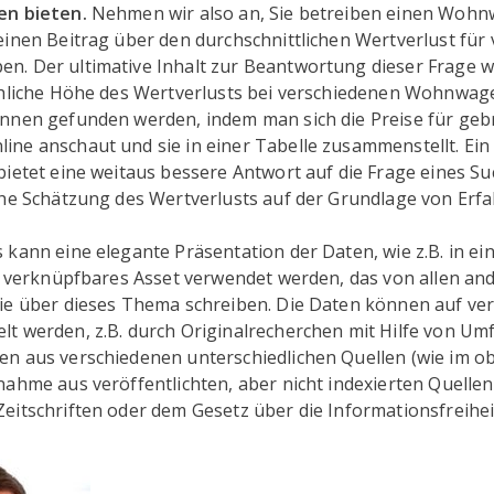
en bieten.
Nehmen wir also an, Sie betreiben einen Woh
einen Beitrag über den durchschnittlichen Wertverlust für
. Der ultimative Inhalt zur Beantwortung dieser Frage 
chliche Höhe des Wertverlusts bei verschiedenen Wohnwa
nnen gefunden werden, indem man sich die Preise für geb
ne anschaut und sie in einer Tabelle zusammenstellt. Ein
bietet eine weitaus bessere Antwort auf die Frage eines S
che Schätzung des Wertverlusts auf der Grundlage von Erf
kann eine elegante Präsentation der Daten, wie z.B. in ei
s verknüpfbares Asset verwendet werden, das von allen and
ie über dieses Thema schreiben. Die Daten können auf ve
t werden, z.B. durch Originalrecherchen mit Hilfe von Um
n aus verschiedenen unterschiedlichen Quellen (wie im ob
ahme aus veröffentlichten, aber nicht indexierten Quellen,
itschriften oder dem Gesetz über die Informationsfreihei