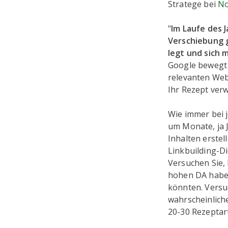
Stratege bei
No
"
Im Laufe des 
Verschiebung g
legt und sich 
Google bewegt 
relevanten Web
Ihr Rezept ver
Wie immer bei 
um Monate, ja J
Inhalten erstel
Linkbuilding-Di
Versuchen Sie, 
hohen DA haben
könnten. Versuc
wahrscheinliche
20-30 Rezeptart