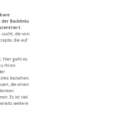
rbare
 der Backlinks
nzentriert.
 sucht, die von
zepte, die auf
. Hier geht es
zu Ihren
der
Links beziehen.
auen, die einen
 lenken
en. Es ist viel
ereits weitere