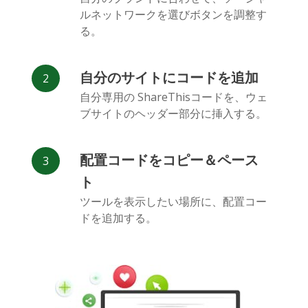
Deviantart
Dribbble
Facebook
ルネットワークを選びボタンを調整す
Messenger
る。
自分のサイトにコードを追加
自分専用の ShareThisコードを、ウェ
ブサイトのヘッダー部分に挿入する。
Flickr
Gitlab
Google
Maps
配置コードをコピー＆ペース
ト
ツールを表示したい場所に、配置コー
ドを追加する。
Snapchat
WeChat
Reddit