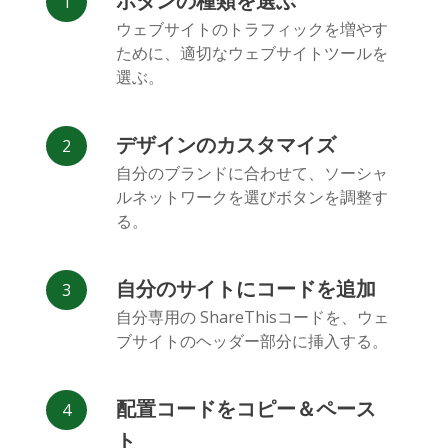
ボタンの種類を選ぶ
Facebook
Odnoklassniki
新浪微博
ウェブサイトのトラフィックを増やす
Messenger
ために、適切なウェブサイトツールを
選ぶ。
デザインのカスタマイズ
自分のブランドに合わせて、ソーシャ
ルネットワークを選びボタンを調整す
Vk
Blogger
Snapchat
る。
自分のサイトにコードを追加
自分専用の ShareThisコードを、ウェ
ブサイトのヘッダー部分に挿入する。
Xing
Mail.ru
LiveJournal
配置コードをコピー＆ペース
ト