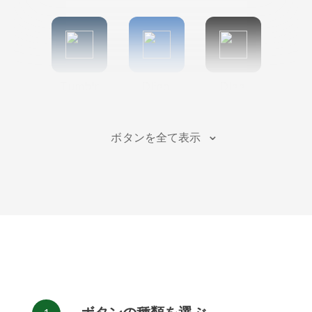
Tumblr
Diigo
Digg
ボタンを全て表示
Flipboard
Meneame
Fark