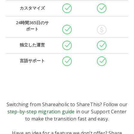
カスタマイズ
24時間365日のサ
ポート
独立した運営
言語サポート
Switching from Shareaholic to ShareThis? Follow our
step-by-step migration guide
in our Support Center
to make the transition fast and easy.
Have an idea for a feature we don’t offer? Share