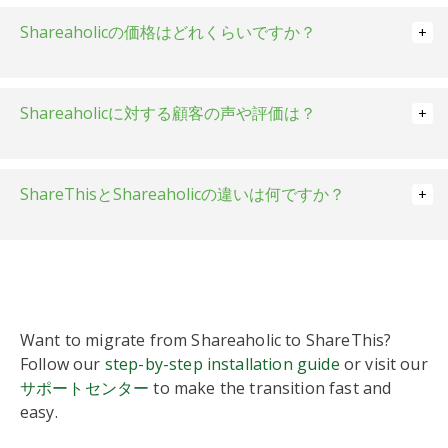
Shareaholicの価格はどれくらいですか？
Shareaholicに対する顧客の声や評価は？
ShareThisとShareaholicの違いは何ですか？
Want to migrate from Shareaholic to ShareThis?
ShareThis
Follow our
step-by-step installation guide
or visit our
Always-free share, follow,
サポートセンター
to make the transition fast and
reaction, image and video
easy.
share buttons
Supports 40+ social