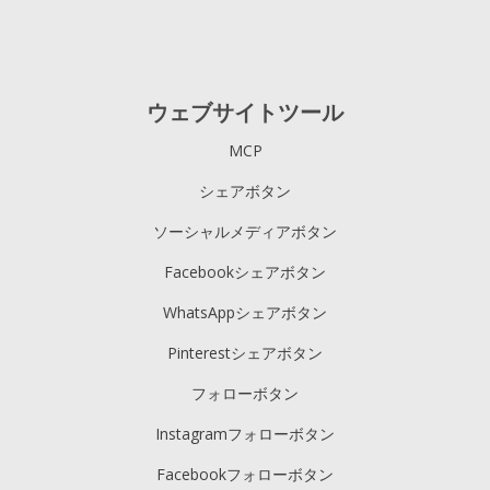
channels with mobile-
optimized designs
Simple setup across
platforms like WordPress,
ウェブサイトツール
Shopify, and more
Lightweight, asynchronous
MCP
code designed not to slow
シェアボタン
down your site
Straightforward, brand-
ソーシャルメディアボタン
friendly customization
Facebookシェアボタン
without extra monetization
layers
WhatsAppシェアボタン
Shareaholic
Pinterestシェアボタン
Social share buttons plus
related posts, analytics, and
フォローボタン
monetization tools
Instagramフォローボタン
Options to insert affiliate
links, sponsored content,
Facebookフォローボタン
and additional ads