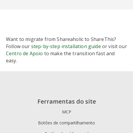
Want to migrate from Shareaholic to ShareThis?
ShareThis
Follow our
step-by-step installation guide
or visit our
Always-free share, follow,
Centro de Apoio
to make the transition fast and
reaction, image and video
easy.
share buttons
Supports 40+ social
channels with mobile-
optimized designs
Simple setup across
platforms like WordPress,
Ferramentas do site
Shopify, and more
Lightweight, asynchronous
MCP
code designed not to slow
Botões de compartilhamento
down your site
Straightforward, brand-