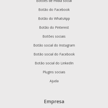
Botões de mídia social
friendly customization
Botão do Facebook
without extra monetization
layers
Botão do WhatsApp
Shareaholic
Botão do Pinterest
Social share buttons plus
related posts, analytics, and
Botões sociais
monetization tools
Botão social do Instagram
Options to insert affiliate
links, sponsored content,
Botão social do Facebook
and additional ads
Central dashboard to
Botão social do LinkedIn
manage multiple “apps” and
Plugins sociais
placements from one place
Ajuda
Empresa