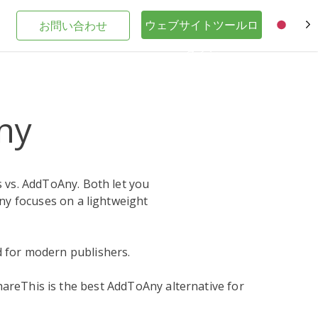
ウェブサイトツールロ
お問い合わせ
JA
グイン
ny
s vs. AddToAny. Both let you
Any focuses on a lightweight
d for modern publishers.
reThis is the best AddToAny alternative for