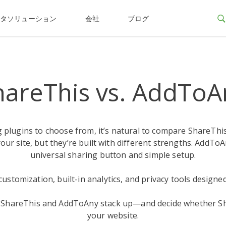
ータソリューション
会社
ブログ
hareThis vs. AddToA
 plugins to choose from, it’s natural to compare ShareThi
our site, but they’re built with different strengths. AddTo
universal sharing button and simple setup.
ustomization, built-in analytics, and privacy tools designe
w ShareThis and AddToAny stack up—and decide whether Sha
your website.