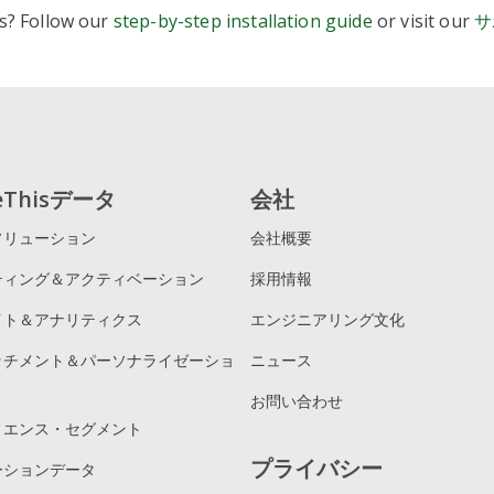
s? Follow our
step-by-step installation guide
or visit our
サ
imple universal sharing button
ightweight code and easy setup
elies on external tools (like Google Analytics) for detailed st
s
odern, customizable
share buttons
,
follow buttons
, and
i
uilt-in analytics dashboard to track shares and engagement
ools designed with privacy in mind, including a GDPR-friend
reThisデータ
会社
asy configuration via a web dashboard and popular plugins 
hopify)
ソリューション
会社概要
ティング＆アクティベーション
採用情報
イト＆アナリティクス
エンジニアリング文化
ッチメント＆パーソナライゼーショ
ニュース
お問い合わせ
ィエンス・セグメント
プライバシー
ーションデータ