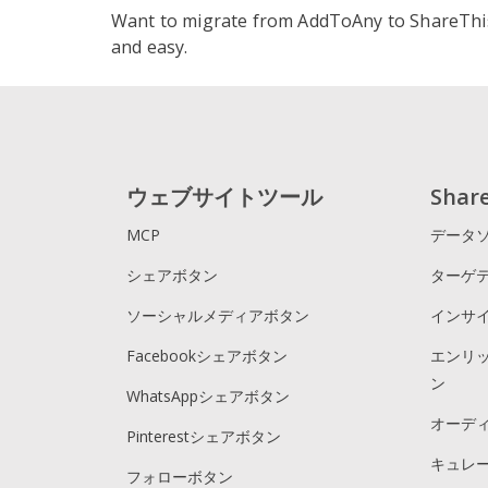
Want to migrate from AddToAny to ShareThi
S
and easy.
L
R
ShareThi
M
B
T
ウェブサイトツール
Sha
E
S
MCP
データ
シェアボタン
ターゲ
ソーシャルメディアボタン
インサ
Facebookシェアボタン
エンリ
ン
WhatsAppシェアボタン
オーデ
Pinterestシェアボタン
キュレ
フォローボタン