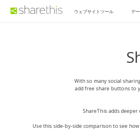
ウェブサイトツール
デ
S
With so many social sharing
add free share buttons to y
ShareThis adds deeper c
Use this side-by-side comparison to see ho