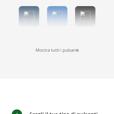
Tumblr
Diigo
Digg
Mostra tutti i pulsanti
Flipboard
Meneame
Fark