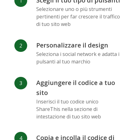
Scegli il tuo tipo di pulsanti
Facebook
Odnoklassniki
Sina
Selezionare uno o più strumenti
Messenger
Weibo
pertinenti per far crescere il traffico
di tuo sito web
Personalizzare il design
Seleziona i social network e adatta i
pulsanti al tuo marchio
Vk
Blogger
Snapchat
Aggiungere il codice a tuo
sito
Inserisci il tuo codice unico
ShareThis nella sezione di
Xing
Mail Ru
Livejournal
intestazione di tuo sito web
Copia e incolla il codice di