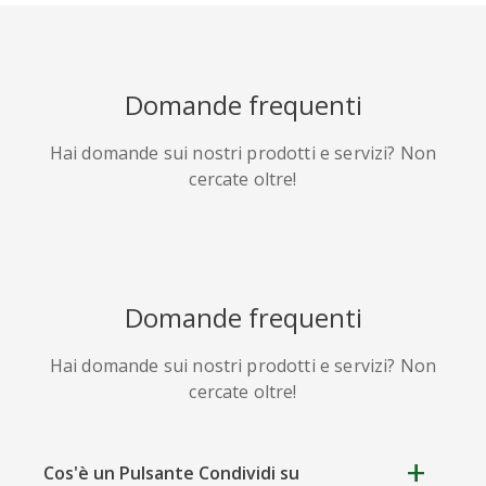
HackerNews
Houzz
Instapaper
Domande frequenti
Hai domande sui nostri prodotti e servizi? Non
cercate oltre!
Line
Pocket
QZone
Domande frequenti
Hai domande sui nostri prodotti e servizi? Non
Iorbix
Kakao
Kindleit
cercate oltre!
Cos'è un Pulsante Condividi su