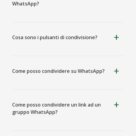
WhatsApp?
Kooapp
Microsoft
Naver
Teams
Cosa sono i pulsanti di condivisione?
Come posso condividere su WhatsApp?
Nextdoor
Prospettiva
Plurk
Come posso condividere un link ad un
gruppo WhatsApp?
Pinboard
Tencentqq
Trello