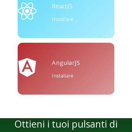
ReactJS
Installare
AngularJS
Installare
Ottieni i tuoi pulsanti di