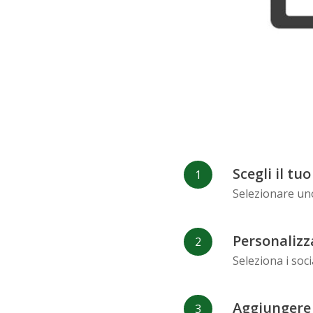
Refind
RenRen
Scegli il tu
Selezionare uno
Personalizza
Seleziona i soc
Aggiungere i