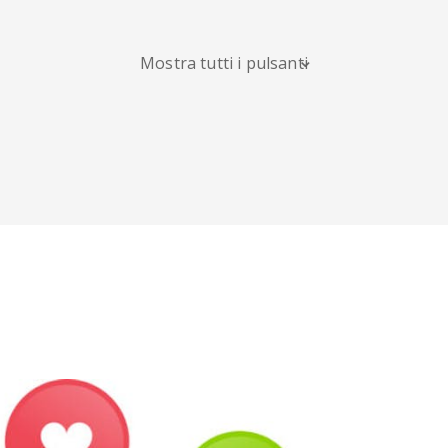
Blogger
Snapchat
Xing
Mostra tutti i pulsanti
Douban
Evernote
Google
Bookmarks
Line
Pocket
QZone