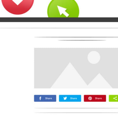
Microsoft
Naver
Nextdoor
Teams
Trello
Viber
Yummly