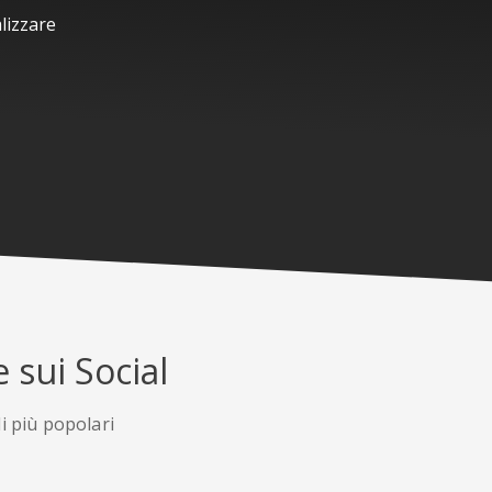
lizzare
 sui Social
li più popolari