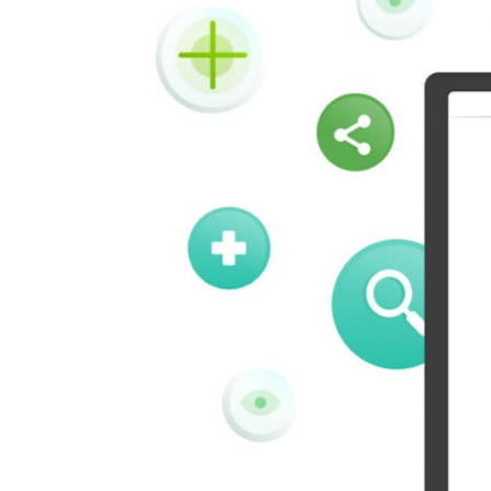
Kindleit
Kooapp
Pinboard
Tencentqq