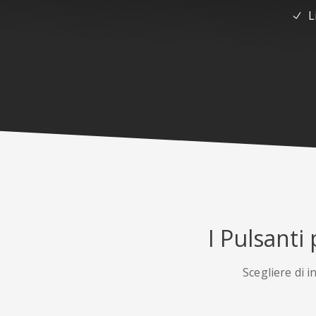
L
I Pulsanti
Scegliere di i