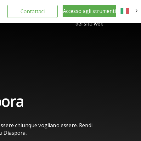
Accesso agli strumenti
Contattaci
IT
del sito web
pora
essere chiunque vogliano essere. Rendi
su Diaspora.