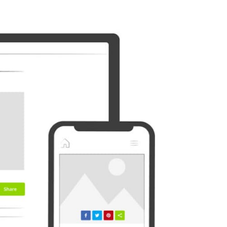
Prospettiva
Plurk
Diaspora
Surfingbird