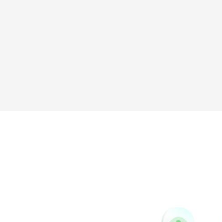
Sina
Vk
Weibo
Pinterest
Buffer
Houzz
Instapaper