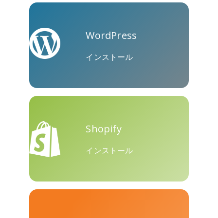
WordPress
クーアッ
Microsoft
Naver
プ
Teams
インストール
Shopify
Nextdoor
展望
Plurk
インストール
Pinboard
テンセン
Trello