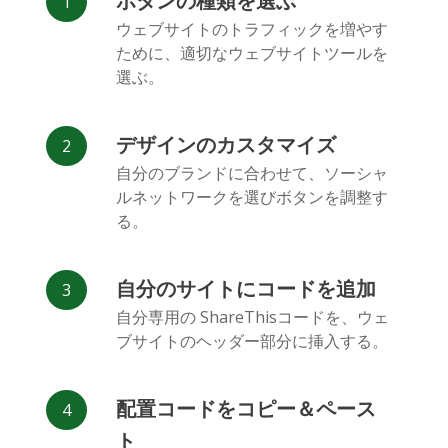
ボタンの種類を選ぶ
Facebook
Odnoklassniki
新浪微博
ウェブサイトのトラフィックを増やす
Messenger
ために、適切なウェブサイトツールを
選ぶ。
デザインのカスタマイズ
自分のブランドに合わせて、ソーシャ
ルネットワークを選びボタンを調整す
Vk
Blogger
Snapchat
る。
自分のサイトにコードを追加
自分専用の ShareThisコードを、ウェ
ブサイトのヘッダー部分に挿入する。
Xing
Mail.ru
LiveJournal
配置コードをコピー＆ペース
ト