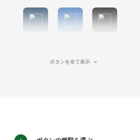
Tumblr
Diigo
Digg
ボタンを全て表示
Flipboard
Meneame
Fark