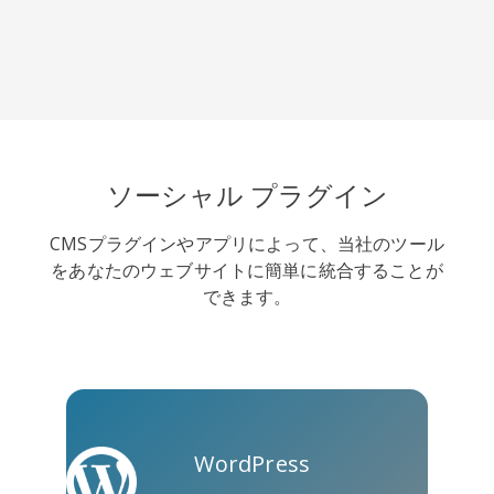
クーアッ
Microsoft
Naver
プ
Teams
ソーシャル プラグイン
CMSプラグインやアプリによって、当社のツール
をあなたのウェブサイトに簡単に統合することが
できます。
Nextdoor
展望
Plurk
WordPress
Pinboard
テンセン
Trello