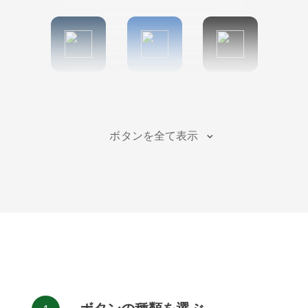
Tumblr
Diigo
Digg
ボタンを全て表示
Flipboard
Meneame
Fark