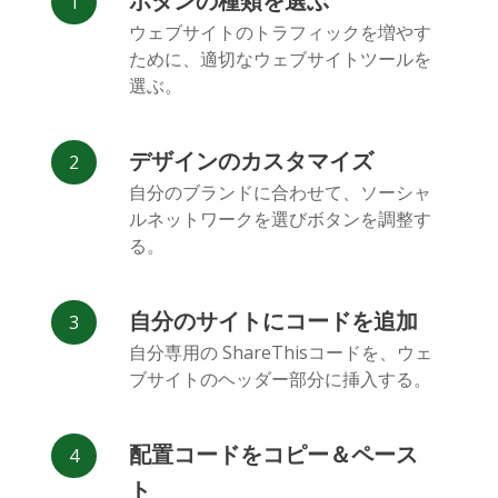
ボタンの種類を選ぶ
Facebook
Odnoklassniki
新浪微博
ウェブサイトのトラフィックを増やす
Messenger
ために、適切なウェブサイトツールを
選ぶ。
デザインのカスタマイズ
自分のブランドに合わせて、ソーシャ
ルネットワークを選びボタンを調整す
Vk
Blogger
Snapchat
る。
自分のサイトにコードを追加
自分専用の ShareThisコードを、ウェ
ブサイトのヘッダー部分に挿入する。
Xing
Mail.ru
LiveJournal
配置コードをコピー＆ペース
ト