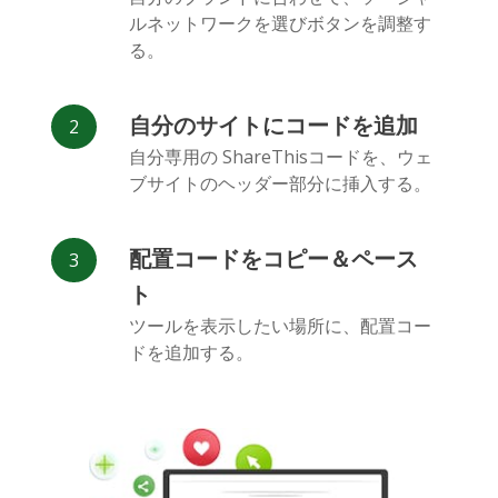
Deviantart
Dribbble
Facebook
ルネットワークを選びボタンを調整す
Messenger
る。
自分のサイトにコードを追加
自分専用の ShareThisコードを、ウェ
ブサイトのヘッダー部分に挿入する。
Flickr
Gitlab
Google
Maps
配置コードをコピー＆ペース
ト
ツールを表示したい場所に、配置コー
ドを追加する。
Snapchat
WeChat
Reddit