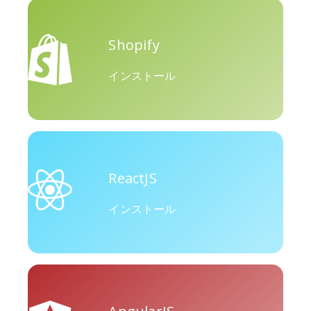
Shopify
Okru
中
Airbnb
インストール
Amazon
Discord
Etsy
ReactJS
インストール
Houzz
Threads
TikTok