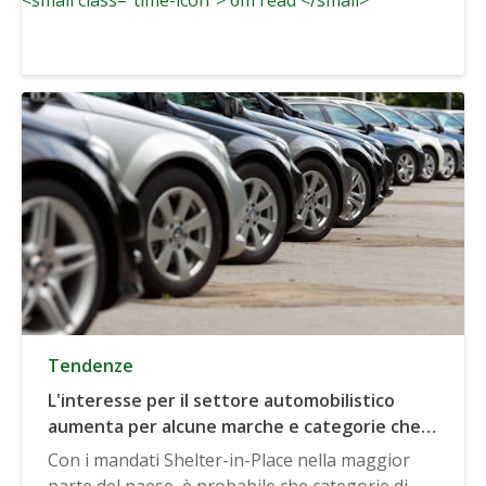
Tendenze
L'interesse per il settore automobilistico
aumenta per alcune marche e categorie che
indicano una domanda crescente
Con i mandati Shelter-in-Place nella maggior
parte del paese, è probabile che categorie di