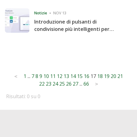
Consecutive Quarter
Notizie
NOV 13
Introduzione di pulsanti di
condivisione più intelligenti per
accelerare la condivisione e il
coinvolgimento del sito web
Posts
1
...
7
8
9
10
11
12
13
14
15
16
17
18
19
20
21
<
22
23
24
25
26
27
...
66
pagination
>
Risultati: 0 su 0