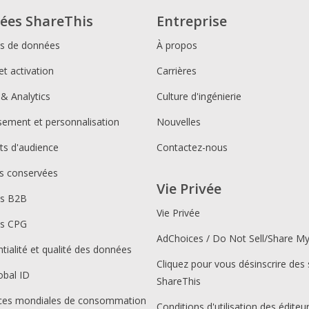
ées ShareThis
Entreprise
ns de données
À propos
et activation
Carrières
 & Analytics
Culture d'ingénierie
ssement et personnalisation
Nouvelles
s d'audience
Contactez-nous
s conservées
Vie Privée
ns B2B
Vie Privée
ns CPG
AdChoices / Do Not Sell/Share M
tialité et qualité des données
Cliquez pour vous désinscrire des 
obal ID
ShareThis
ces mondiales de consommation
Conditions d'utilisation des éditeu