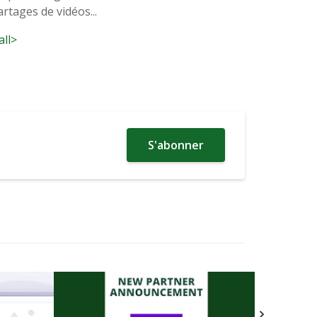
rtages de vidéos...
all>
S'abonner