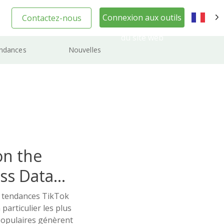
Connexion aux outils
Contactez-nous
FR
du site web
ndances
Nouvelles
on the
ss Data
s tendances TikTok
 particulier les plus
populaires génèrent