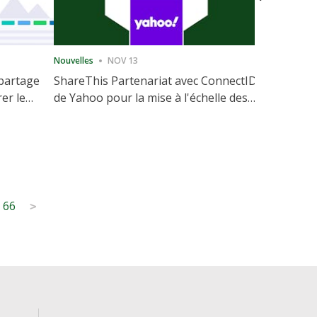
Nouvelles
NOV 13
Nouvelles
 partage
ShareThis Partenariat avec ConnectID
ShareThis
rer le
de Yahoo pour la mise à l'échelle des
Marketing
votre site
solutions d'identité sans cookie
66
>