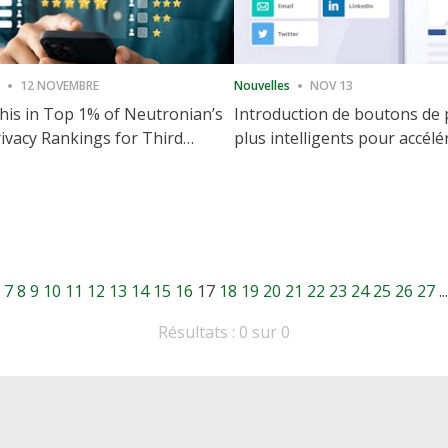
12 NOVEMBRE
Nouvelles
NOV 13
is in Top 1% of Neutronian’s
Introduction de boutons de
ivacy Rankings for Third
plus intelligents pour accélé
utive Quarter
partage et l'engagement de 
Web
7
8
9
10
11
12
13
14
15
16
17
18
19
20
21
22
23
24
25
26
27
...
Résultats : 0 sur 0