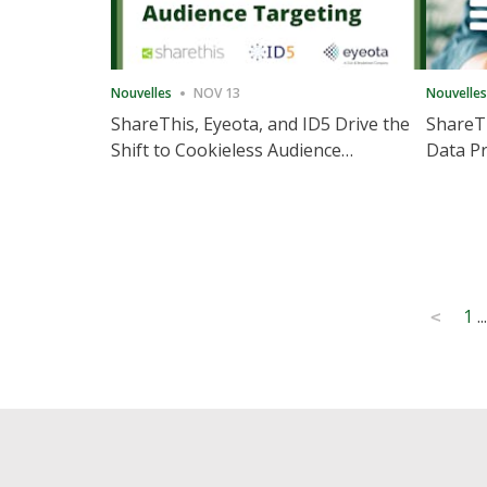
Nouvelles
NOV 13
Nouvelles
ShareThis, Eyeota, and ID5 Drive the
ShareTh
Shift to Cookieless Audience
Data Pr
Targeting
Consec
Posts
1
...
<
pagination