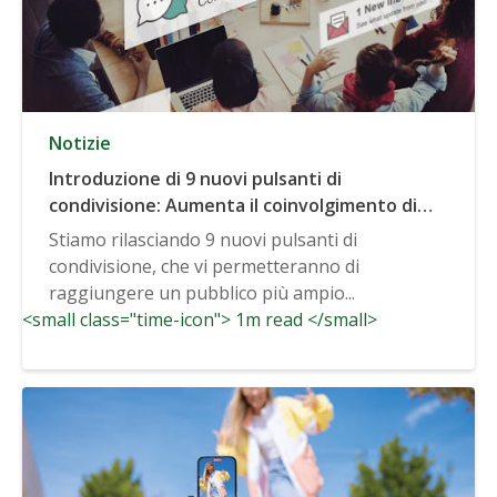
Notizie
Introduzione di 9 nuovi pulsanti di
condivisione: Aumenta il coinvolgimento di
tuo sito web attraverso 45+ canali sociali
Stiamo rilasciando 9 nuovi pulsanti di
popolari
condivisione, che vi permetteranno di
raggiungere un pubblico più ampio...
<small class="time-icon"> 1m read </small>