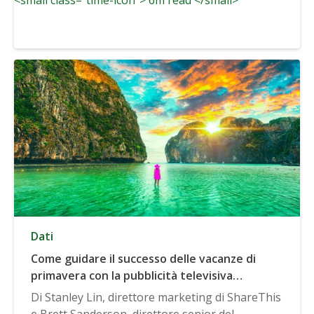
Dati
Come guidare il successo delle vacanze di
primavera con la pubblicità televisiva
avanzata
Di Stanley Lin, direttore marketing di ShareThis
e Brett Sanderson, direttore senior del