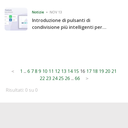
Consecutive Quarter
Notizie
NOV 13
Introduzione di pulsanti di
condivisione più intelligenti per
accelerare la condivisione e il
coinvolgimento del sito web
Posts
1
...
6
7
8
9
10
11
12
13
14
15
16
17
18
19
20
21
<
22
23
24
25
26
...
66
pagination
>
Risultati: 0 su 0