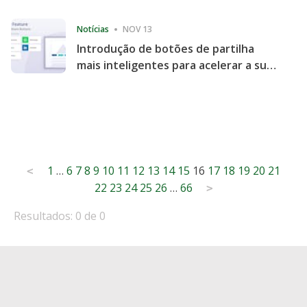
Consecutive Quarter
Notícias
NOV 13
Introdução de botões de partilha
mais inteligentes para acelerar a sua
partilha e envolvimento no website
Posts
1
…
6
7
8
9
10
11
12
13
14
15
16
17
18
19
20
21
<
22
23
24
25
26
…
66
pagination
>
Resultados: 0 de 0