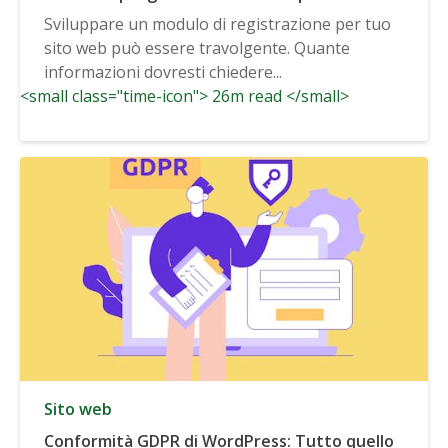
quando si sviluppa un modulo di registrazione
Sviluppare un modulo di registrazione per tuo
sito web può essere travolgente. Quante
informazioni dovresti chiedere...
<small class="time-icon"> 26m read </small>
Sito web
Conformità GDPR di WordPress: Tutto quello