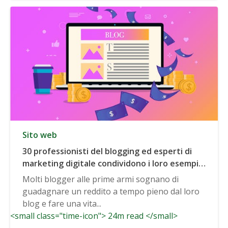
Sito web
30 professionisti del blogging ed esperti di
marketing digitale condividono i loro esempi
preferiti di business a sei cifre (o più alti)
Molti blogger alle prime armi sognano di
costruiti sul blogging
guadagnare un reddito a tempo pieno dal loro
blog e fare una vita...
<small class="time-icon"> 24m read </small>