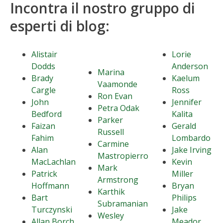
Incontra il nostro gruppo di
esperti di blog:
Alistair
Lorie
Dodds
Anderson
Marina
Brady
Kaelum
Vaamonde
Cargle
Ross
Ron Evan
John
Jennifer
Petra Odak
Bedford
Kalita
Parker
Faizan
Gerald
Russell
Fahim
Lombardo
Carmine
Alan
Jake Irving
Mastropierro
MacLachlan
Kevin
Mark
Patrick
Miller
Armstrong
Hoffmann
Bryan
Karthik
Bart
Philips
Subramanian
Turczynski
Jake
Wesley
Allan Borch
Meador