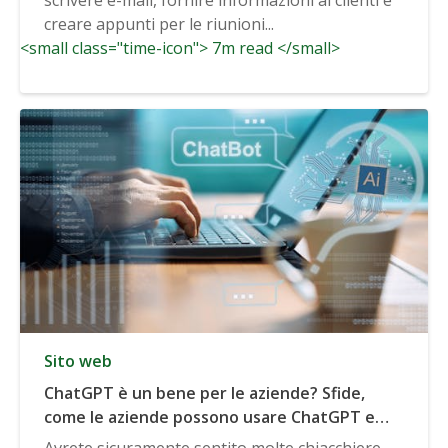
creare appunti per le riunioni...
<small class="time-icon"> 7m read </small>
Sito web
ChatGPT è un bene per le aziende? Sfide,
come le aziende possono usare ChatGPT e
altro ancora
Avrete sicuramente sentito molte chiacchiere