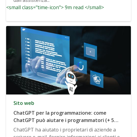
<small class="time-icon"> 9m read </small>
Sito web
ChatGPT per la programmazione: come
ChatGPT può aiutare i programmatori (+ 5
casi d'uso comuni)
ChatGPT ha aiutato i proprietari di aziende a
scrivere e-mail, fornire informazioni ai clienti e