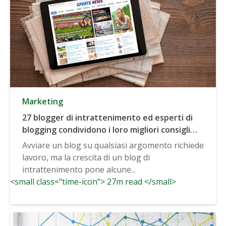
Marketing
27 blogger di intrattenimento ed esperti di
blogging condividono i loro migliori consigli
per far crescere un blog di intrattenimento
Avviare un blog su qualsiasi argomento richiede
lavoro, ma la crescita di un blog di
intrattenimento pone alcune...
<small class="time-icon"> 27m read </small>