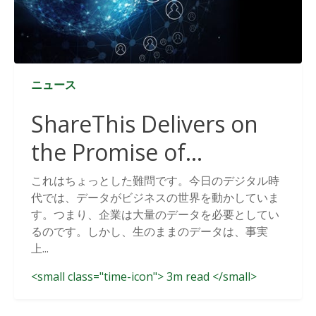
ニュース
ShareThis Delivers on
the Promise of
Cookieless Data
これはちょっとした難問です。今日のデジタル時
代では、データがビジネスの世界を動かしていま
Solutions
す。つまり、企業は大量のデータを必要としてい
るのです。しかし、生のままのデータは、事実
上...
<small class="time-icon"> 3m read </small>