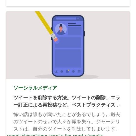
ソーシャルメディア
ツイートを削除する方法。ツイートの削除、エラ
ー訂正による再投稿など、ベストプラクティスを
ご紹介します。
怖い話は誰もが聞いたことがあるでしょう。過去
のツイートのせいで人々が職を失う。ジャーナリ
ストは、自分のツイートを削除してしまいます。
<small class="time-icon"> 6m read </small>