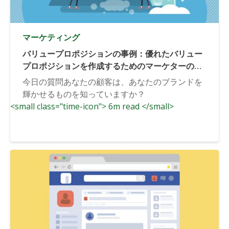
マーケティング
バリュープロポジションの事例：優れたバリュー
プロポジションを作成するためのマーケターのガ
イド
今日の質問あなたの顧客は、あなたのブランドを
輝かせるものを知っていますか？
<small class="time-icon"> 6m read </small>