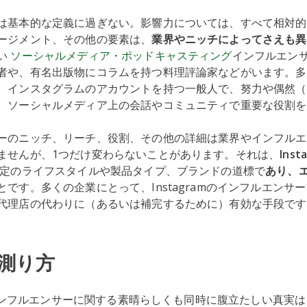
は基本的な定義に過ぎない。影響力については、すべて相対的
ージメント、その他の要素は、
業界やニッチによってさえも異
い
ソーシャルメディア・ポッドキャスティング
インフルエン
者や、有名出版物にコラムを持つ料理評論家などがいます。多
、インスタグラムのアカウントを持つ一般人で、努力や偶然（
、ソーシャルメディア上の会話やコミュニティで重要な役割を
ーのニッチ、リーチ、役割、その他の詳細は業界やインフルエ
ませんが、1つだけ変わらないことがあります。それは、
Ins
定のライフスタイルや製品タイプ、ブランドの道標で
あり、
です。多くの企業にとって、Instagramのインフルエンサ
代理店の代わりに（あるいは補完するために）有効な手段で
測り方
mのインフルエンサーに関する素晴らしくも同時に腹立たしい真実は