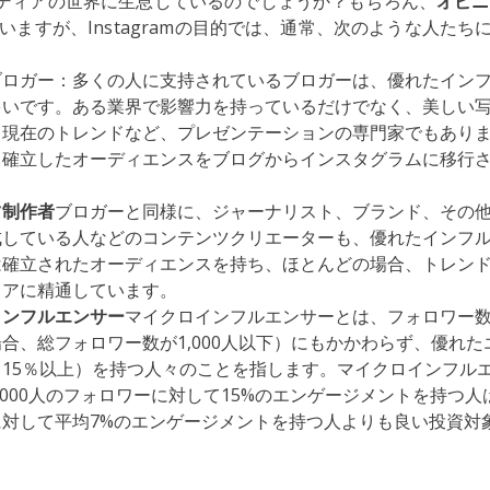
ディアの世界に生息しているのでしょうか？もちろん、
オピニ
いますが、Instagramの目的では、通常、次のような人たち
ブロガー：多くの人に支持されているブロガーは、優れたイン
多いです。ある業界で影響力を持っているだけでなく、美しい
て現在のトレンドなど、プレゼンテーションの専門家でもあり
、確立したオーディエンスをブログからインスタグラムに移行
ツ制作者
ブロガーと同様に、ジャーナリスト、ブランド、その
成している人などのコンテンツクリエーターも、優れたインフ
は確立されたオーディエンスを持ち、ほとんどの場合、トレン
ィアに精通しています。
インフルエンサー
マイクロインフルエンサーとは、フォロワー
合、総フォロワー数が1,000人以下）にもかかわらず、優れ
、15％以上）を持つ人々のことを指します。マイクロインフル
,000人のフォロワーに対して15%のエンゲージメントを持つ人は
に対して平均7%のエンゲージメントを持つ人よりも良い投資対
。