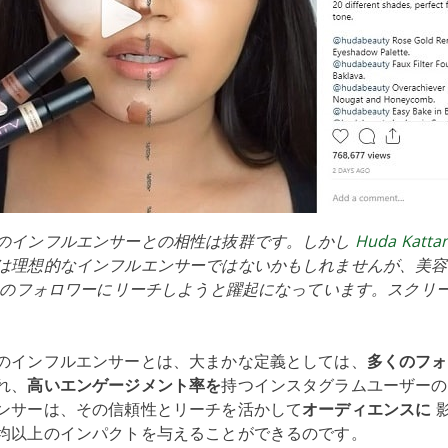
のインフルエンサーとの相性は抜群です。しかし
Huda Katta
は理想的なインフルエンサーではないかもしれませんが、美容
以上のフォロワーにリーチしようと躍起になっています。スクリ
のインフルエンサーとは、大まかな定義としては、
多くのフォ
れ、
高いエンゲージメント率を
持つインスタグラムユーザーの
ンサーは、その信頼性とリーチを活かして
オーディエンスに
均以上のインパクトを与えることができるのです。