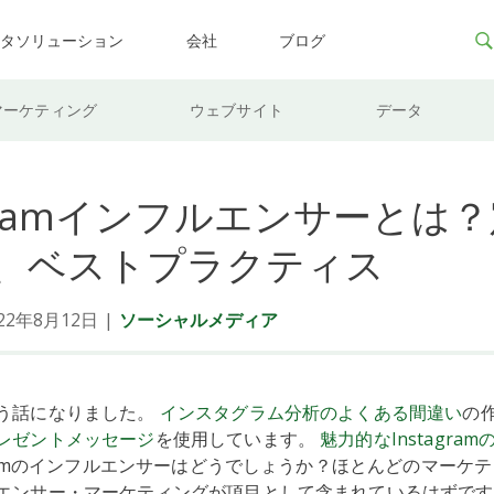
ータソリューション
会社
ブログ
マーケティング
ウェブサイト
データ
agramインフルエンサーとは
、ベストプラクティス
2年8月12日
|
ソーシャルメディア
う話になりました。
インスタグラム分析のよくある間違い
の
レゼントメッセージ
を使用しています。
魅力的なInstagra
gramのインフルエンサーはどうでしょうか？ほとんどのマーケ
エンサー・マーケティングが項目として含まれているはずです