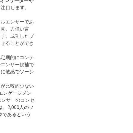
オンリーダーや
に注目します。
フルエンサーであ
写真、力強い言
ます。成功したブ
させることができ
他定期的にコンテ
ルエンサー候補で
ドに敏感でソーシ
数が比較的少ない
たエンゲージメン
エンサーのコンセ
、2,000人のフ
象であるという