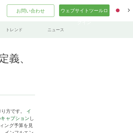
ウェブサイトツールロ
お問い合わせ
JA
グイン
トレンド
ニュース
？定義、
作り方です。
イ
mのキャプション
し
ティング予算を見
。インフルエン