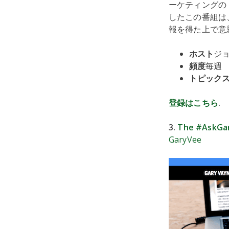
ーケティングの
したこの番組は
報を得た上で意
ホスト
ジ
頻度
毎週
トピック
登録はこちら
.
3.
The #AskGa
GaryVee