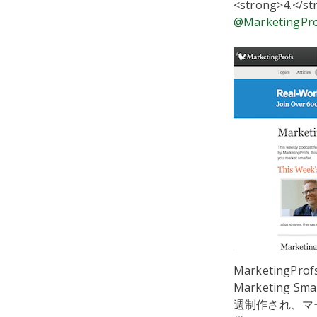
<strong>4.</s
@MarketingPr
Marketin
Marketin
週制作され、マ