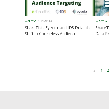
ニュース
NOV 13
ニュース
ShareThis, Eyeota, and ID5 Drive the
ShareTh
Shift to Cookieless Audience
Data Pr
Targeting
Consec
Posts
1
...
4
<
pagination