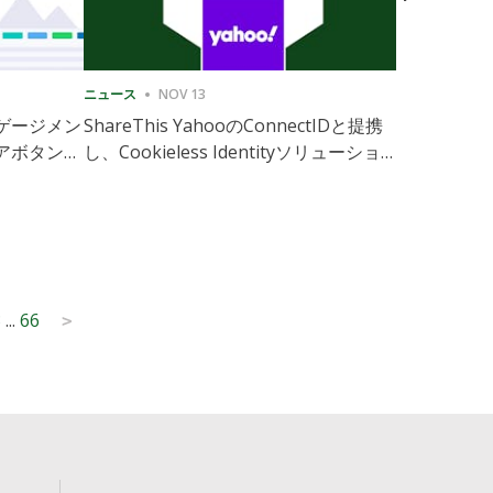
ニュース
NOV 13
ニュース
1
ゲージメン
ShareThis YahooのConnectIDと提携
ShareThis
アボタンの
し、Cookieless Identityソリューション
Marketing
の拡張を実現
3
...
66
>