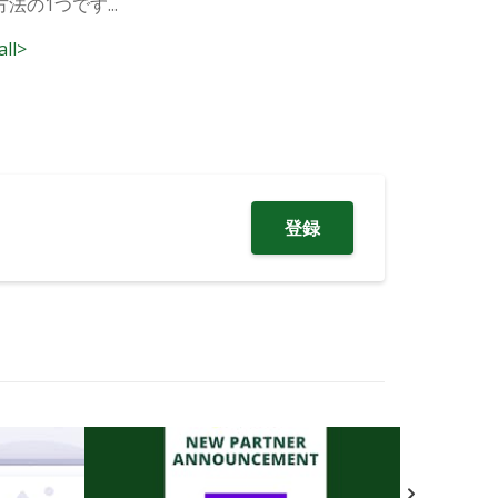
の1つです...
all>
登録