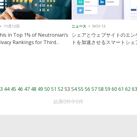
11月12日
ニュース
NOV 13
is in Top 1% of Neutronian’s
シェアとウェブサイトのエン
ivacy Rankings for Third
トを加速させるスマートシェ
utive Quarter
導入
3
44
45
46
47
48
49
50
51
52
53
54
55
56
57
58
59
60
61
62
6
結果0件中0件