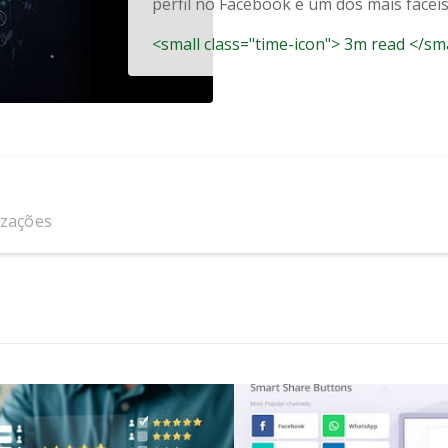
perfil no Facebook é um dos mais fáceis -
<small class="time-icon"> 3m read </sm
izações