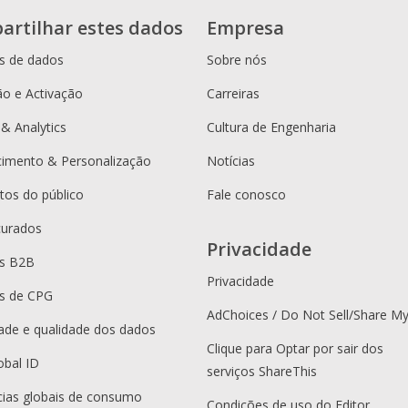
artilhar estes dados
Empresa
s de dados
Sobre nós
o e Activação
Carreiras
 & Analytics
Cultura de Engenharia
cimento & Personalização
Notícias
os do público
Fale conosco
curados
Privacidade
es B2B
Privacidade
s de CPG
AdChoices / Do Not Sell/Share M
dade e qualidade dos dados
Clique para Optar por sair dos
obal ID
serviços ShareThis
ias globais de consumo
Condições de uso do Editor