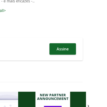
 e mais eficazes -...
all>
Assine