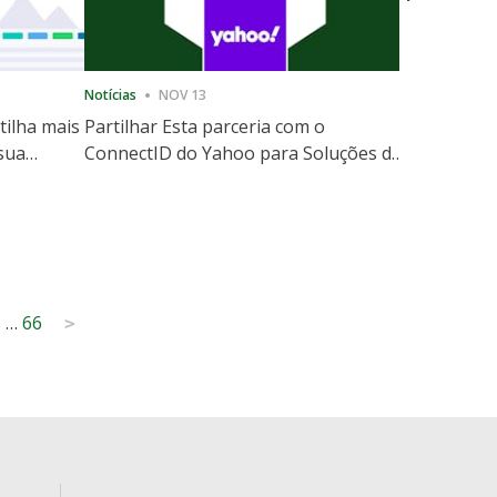
Notícias
NOV 13
Notícias
12
tilha mais
Partilhar Esta parceria com o
ShareThis
 sua
ConnectID do Yahoo para Soluções de
Marketing
website
Escala de Identidade sem Cooki
3
…
66
>