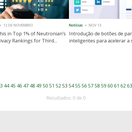
12 DE NOVEMBRO
Notícias
NOV 13
is in Top 1% of Neutronian’s
Introdução de botões de par
ivacy Rankings for Third
inteligentes para acelerar a
utive Quarter
partilha e envolvimento no 
3
44
45
46
47
48
49
50
51
52
53
54
55
56
57
58
59
60
61
62
6
Resultados: 0 de 0