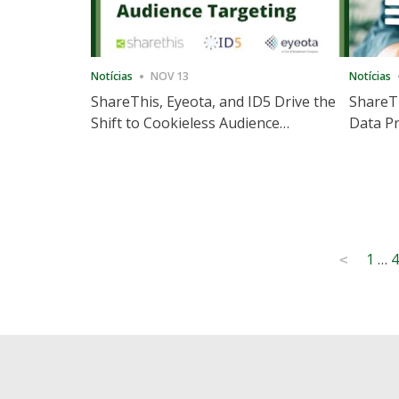
Notícias
NOV 13
Notícias
ShareThis, Eyeota, and ID5 Drive the
ShareTh
Shift to Cookieless Audience
Data Pr
Targeting
Consec
Posts
1
…
4
<
pagination