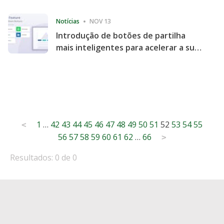
Consecutive Quarter
Notícias
NOV 13
Introdução de botões de partilha
mais inteligentes para acelerar a sua
partilha e envolvimento no website
Posts
1
…
42
43
44
45
46
47
48
49
50
51
52
53
54
55
<
56
57
58
59
60
61
62
…
66
pagination
>
Resultados: 0 de 0