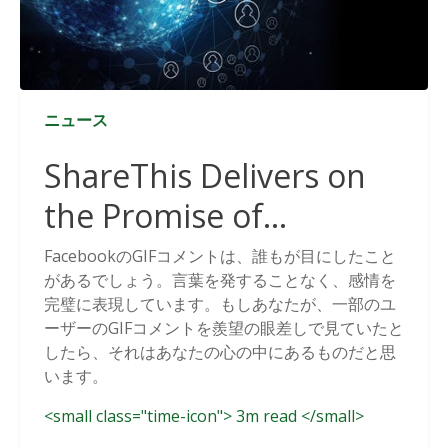
ニュース
ShareThis Delivers on
the Promise of
Cookieless Data
FacebookのGIFコメントは、誰もが目にしたこと
があるでしょう。言葉を発することなく、感情を
Solutions
完璧に表現しています。もしあなたが、一部のユ
ーザーのGIFコメントを羨望の眼差しで見ていたと
したら、それはあなたの心の中にあるものだと思
います。
<small class="time-icon"> 3m read </small>