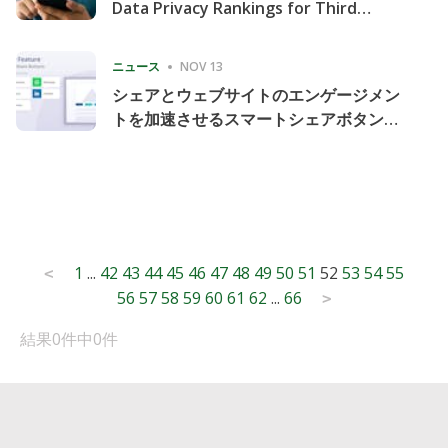
Data Privacy Rankings for Third
Consecutive Quarter
ニュース
NOV 13
シェアとウェブサイトのエンゲージメン
トを加速させるスマートシェアボタンの
導入
Posts
1
...
42
43
44
45
46
47
48
49
50
51
52
53
54
55
<
56
57
58
59
60
61
62
...
66
pagination
>
結果0件中0件