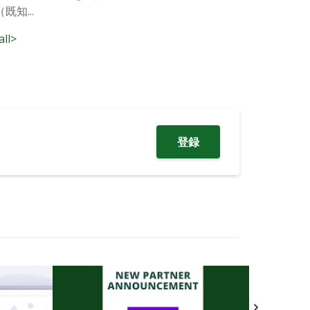
知...
all>
登録