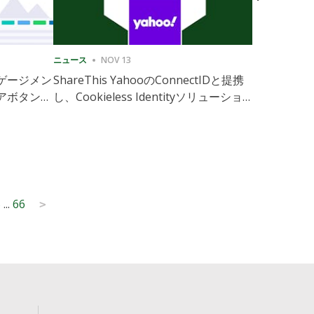
ニュース
NOV 13
ニュース
1
ゲージメン
ShareThis YahooのConnectIDと提携
ShareThis
アボタンの
し、Cookieless Identityソリューション
Marketing
の拡張を実現
5
...
66
>