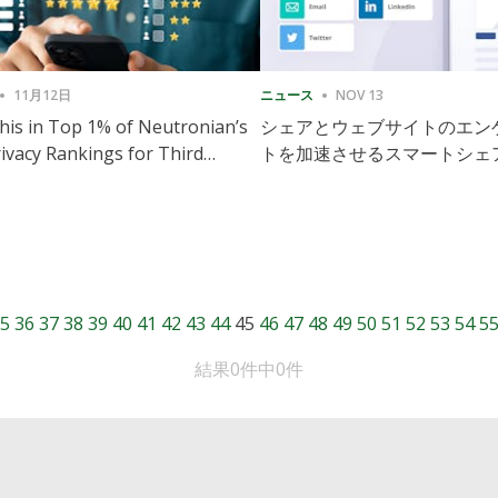
11月12日
ニュース
NOV 13
is in Top 1% of Neutronian’s
シェアとウェブサイトのエン
ivacy Rankings for Third
トを加速させるスマートシェ
utive Quarter
導入
5
36
37
38
39
40
41
42
43
44
45
46
47
48
49
50
51
52
53
54
5
結果0件中0件