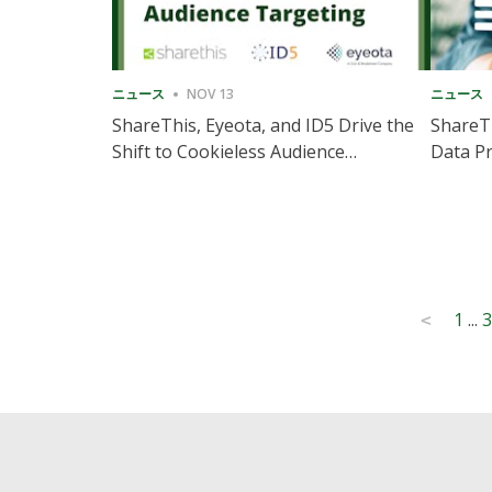
ニュース
NOV 13
ニュース
ShareThis, Eyeota, and ID5 Drive the
ShareTh
Shift to Cookieless Audience
Data Pr
Targeting
Consec
Posts
1
...
3
<
pagination