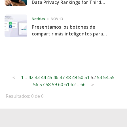
Data Privacy Rankings for Third
Consecutive Quarter
Noticias
NOV 13
Presentamos los botones de
compartir más inteligentes para
acelerar la compartición y la
participación en el sitio web
Posts
1
...
42
43
44
45
46
47
48
49
50
51
52
53
54
55
<
56
57
58
59
60
61
62
...
66
pagination
>
Resultados: 0 de 0