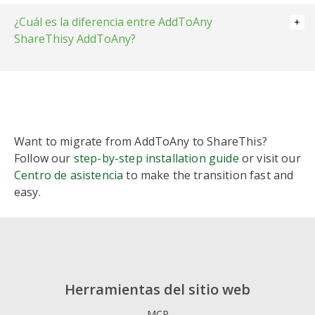
¿Cuál es la diferencia entre AddToAny
ShareThisy AddToAny?
Want to migrate from AddToAny to ShareThis?
AddToAny
Follow our
step-by-step installation guide
or visit our
Simple universal sharing
Centro de asistencia
to make the transition fast and
button
easy.
Lightweight code and easy
setup
Relies on external tools (like
Google Analytics) for
detailed stats
ShareThis
Herramientas del sitio web
Modern, customizable
share
buttons
,
follow buttons
,
MCP