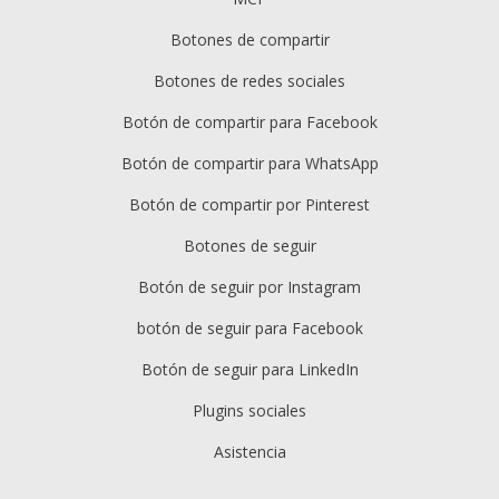
and
image share buttons
Botones de compartir
Built-in analytics dashboard
to track shares and
Botones de redes sociales
engagement
Botón de compartir para Facebook
Tools designed with privacy
in mind, including a GDPR-
Botón de compartir para WhatsApp
friendly consent solution
Botón de compartir por Pinterest
Easy configuration via a web
dashboard and popular
Botones de seguir
plugins (e.g., WordPress,
Botón de seguir por Instagram
Shopify)
botón de seguir para Facebook
Botón de seguir para LinkedIn
Plugins sociales
Asistencia