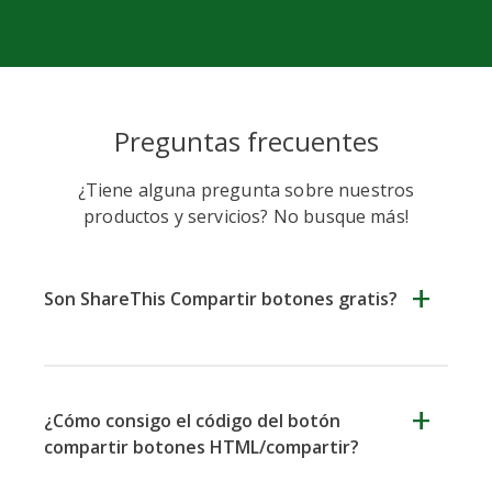
Evernote
Marcadores
Gmail
de Google
Preguntas frecuentes
¿Tiene alguna pregunta sobre nuestros
Noticias
Houzz
Papel
productos y servicios? No busque más!
de Hacker
Instapaper
Son ShareThis Compartir botones gratis?
¿Cómo consigo el código del botón
Línea
Bolsillo
QZone
compartir botones HTML/compartir?