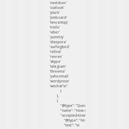
'nextdoor'
'outlook'
'plurk'
'pinboard'
'tencentqq'
'trello'
'viber'
'yummly'
'diaspora'
'surfingbird'
'refind'
'renren'
'skype'
'telegram'
'threema'
'yahoomail'
'wordpress'
'wechat'\n"

            }

        },

        {

            "@type": "Question",

            "name": "How do I change the order of 
            "acceptedAnswer": {

                "@type": "Answer",

                "text": "\n