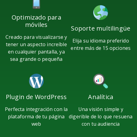
Optimizado para
móviles
Soporte multilingüe
Xing
Mail Ru
Livejournal
Creado para visualizarse y
Elija su idioma preferido
tener un aspecto increíble
entre más de 15 opciones
en cualquier pantalla, ya
sea grande o pequeña
Pinterest
Búfer
Douban
Plugin de WordPress
Analítica
Perfecta integración con la
Una visión simple y
plataforma de tu página
digerible de lo que resuena
web
con tu audiencia