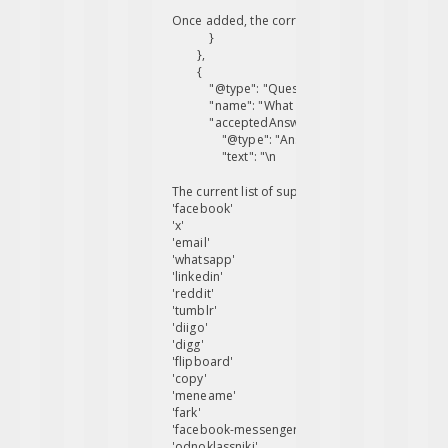
Once added, the corresponding social network b
            }

        },

        {

            "@type": "Question",

            "name": "What social media networks ar
            "acceptedAnswer": {

                "@type": "Answer",

                "text": "\n
The current list of supported social media netw
'facebook'
'x'
'email'
'whatsapp'
'linkedin'
'reddit'
'tumblr'
'diigo'
'digg'
'flipboard'
'copy'
'meneame'
'fark'
'facebook-messenger'
'odnoklassniki'