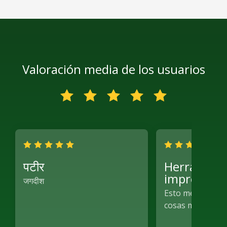
Valoración media de los usuarios
पटीर
Herramien
impresion
जगदीश
Esto me ayudó a
cosas muy rápid