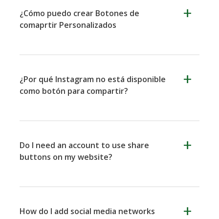
Nextdoor
Outlook
Plurk
¿Cómo puedo crear Botones de
comaprtir Personalizados
¿Por qué Instagram no está disponible
como botón para compartir?
Pinboard
Tencentqq
Trello
Do I need an account to use share
buttons on my website?
Viber
Yummly
Diáspora
How do I add social media networks