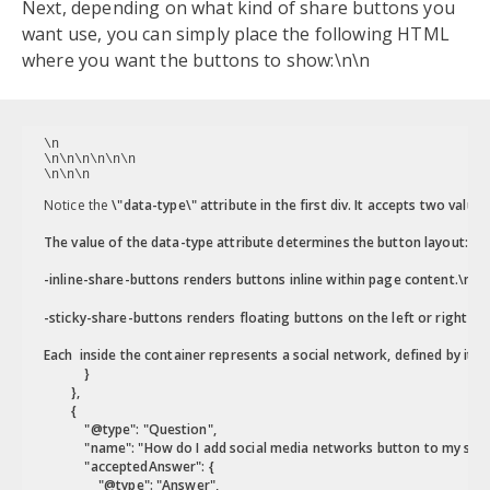
Next, depending on what kind of share buttons you
want use, you can simply place the following HTML
where you want the buttons to show:\n\n
\n
\n
\n
\n
\n
\n
\n
\n
\n\n
Notice the 
\"data-type\" attribute in the first div. It accepts two values
The value of the 
data-type attribute determines the button layout:
-inline-share-buttons renders buttons inline within page content.\n\n
-sticky-share-buttons renders floating buttons on the left or right s
Each 
 inside the container represents a social network, defined by its 
d
            }

        },

        {

            "@type": "Question",

            "name": "How do I add social media networks button to my shar
            "acceptedAnswer": {

                "@type": "Answer",
