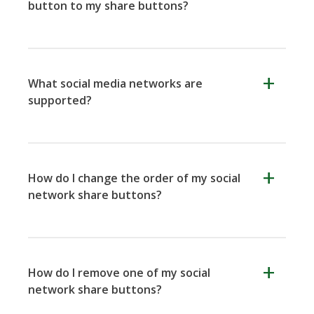
button to my share buttons?
Surfingbird
Volver a
RenRen
encontrar
What social media networks are
supported?
How do I change the order of my social
Skype
Telegrama
Threema
network share buttons?
How do I remove one of my social
network share buttons?
Correo
Wordpress
Wechat