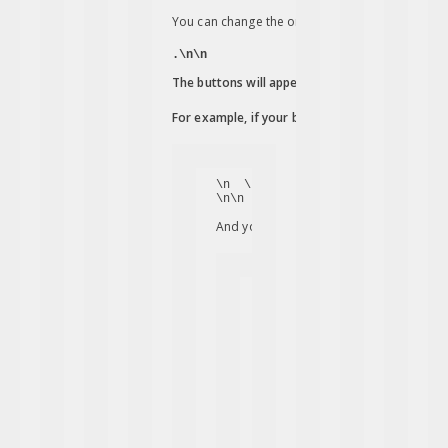
You can change the order of your social networ
.\n\n
The buttons will appear on your website in the
For example, if your buttons are initially ordered
\n  
\n  
\n  
\n
\n\n
And you want Facebook to appear after L
\n  
\n  
\n  
\n
\n\n
After this change, the Facebook b
            }

        },

        {

            "@type": "Question",

            "name": "How do I remo
            "acceptedAnswer": {
