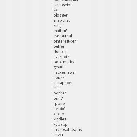
'sina-weibo'
'vk'
'blogger'
'snapchat'
'xing'
'mail-ru'
'livejournal'
'pinterest-pin'
'buffer'
'douban'
'evernote'
'bookmarks'
'gmail'
'hackernews'
'houzz'
'instapaper'
'line'
'pocket'
'print'
'qzone'
'iorbix'
'kakao'
'kindleit'
'kooapp'
'microsoftteams'
'naver'