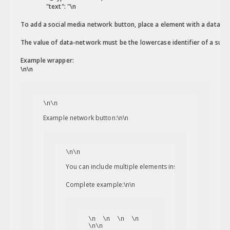
                "text": "\n
To add a social media network button, place a element with a 
data-ne
The value of 
data-network must be the lowercase identifier of a supp
Example wrapper:
\n\n
\n\n
Example network button:\n\n
\n\n
You can include multiple elements inside the wrapper. 
Complete example:\n\n
\n  
\n  
\n  
\n
\n\n