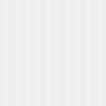
                "@type": "Answer",

                "text": "\n
To remove a social network shar
.\n\n
For example, if your buttons are 
\n  
\n  
\n  
\n
\n\n
To remove the Facebook 
\n  
\n  
\n
\n\n
After removing th
            }

        },

        {

            "@type": 
            "name"
            "accepte