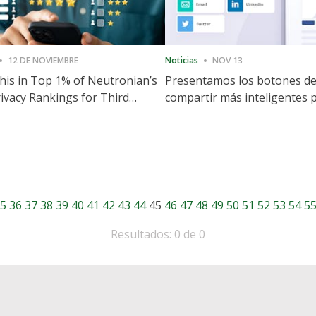
12 DE NOVIEMBRE
Noticias
NOV 13
is in Top 1% of Neutronian’s
Presentamos los botones d
ivacy Rankings for Third
compartir más inteligentes 
utive Quarter
acelerar la compartición y la
participación en el sitio web
5
36
37
38
39
40
41
42
43
44
45
46
47
48
49
50
51
52
53
54
5
Resultados: 0 de 0