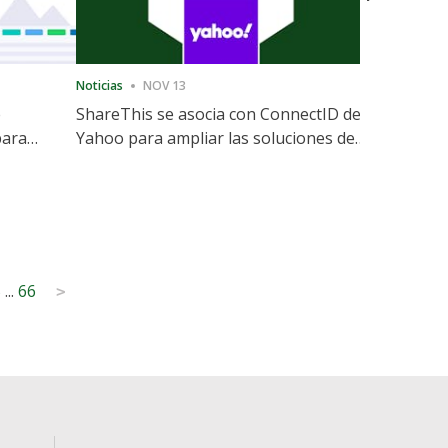
Noticias
NOV 13
Noticias
12
e
ShareThis se asocia con ConnectID de
ShareThis
para
Yahoo para ampliar las soluciones de
Marketing
identidad sin cookies
5
...
66
>