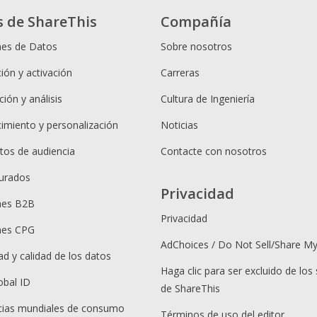
s de ShareThis
Compañía
nes de Datos
Sobre nosotros
ión y activación
Carreras
ión y análisis
Cultura de Ingeniería
cimiento y personalización
Noticias
os de audiencia
Contacte con nosotros
urados
Privacidad
nes B2B
Privacidad
nes CPG
AdChoices / Do Not Sell/Share M
ad y calidad de los datos
Haga clic para ser excluido de los 
obal ID
de ShareThis
ias mundiales de consumo
Términos de uso del editor