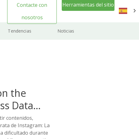
Herramientas del sitio
Contacte con
web Inicio de sesión
nosotros
ES
Tendencias
Noticias
on the
ss Data
tir contenidos,
rata de Instagram: La
a dificultado durante