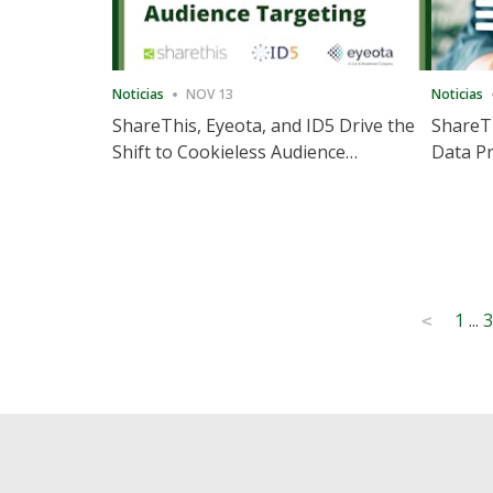
Noticias
NOV 13
Noticias
ShareThis, Eyeota, and ID5 Drive the
ShareTh
Shift to Cookieless Audience
Data Pr
Targeting
Consec
Posts
1
...
3
<
pagination