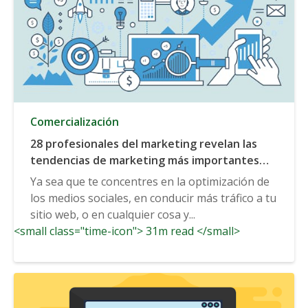
Comercialización
28 profesionales del marketing revelan las
tendencias de marketing más importantes
que hay que tener en cuenta en 2019 y más
Ya sea que te concentres en la optimización de
allá.
los medios sociales, en conducir más tráfico a tu
sitio web, o en cualquier cosa y...
<small class="time-icon"> 31m read </small>