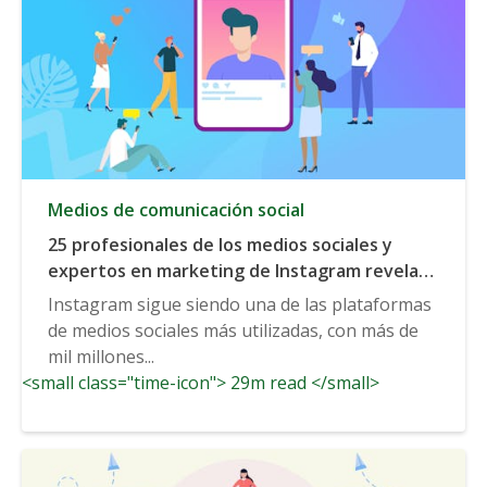
Medios de comunicación social
25 profesionales de los medios sociales y
expertos en marketing de Instagram revelan
las tendencias más importantes de las que
Instagram sigue siendo una de las plataformas
hay que estar al tanto en 2020 y más allá.
de medios sociales más utilizadas, con más de
mil millones...
<small class="time-icon"> 29m read </small>