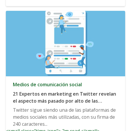
Medios de comunicación social
21 Expertos en marketing en Twitter revelan
el aspecto más pasado por alto de las
tendencias de Twitter que los profesionales
Twitter sigue siendo una de las plataformas de
del marketing deben tener en cuenta
medios sociales más utilizadas, con su firma de
240 caracteres...
<small class="time-icon"> 2m read </small>