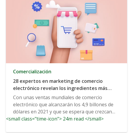
Comercialización
28 expertos en marketing de comercio
electrónico revelan los ingredientes más
importantes para el éxito de una campaña de
Con unas ventas mundiales de comercio
marketing de comercio electrónico
electrónico que alcanzarán los 4,9 billones de
dólares en 2021 y que se espera que crezcan
<small class="time-icon"> 24m read </small>
hasta los 7,4...