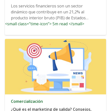
consumidor en tiempo real
Los servicios financieros son un sector
dinámico que contribuye en un 21,2% al
producto interior bruto (PIB) de Estados
<small class="time-icon"> 5m read </small>
Unidos...
Comercialización
¿Qué es el marketing de salida? Consejos,