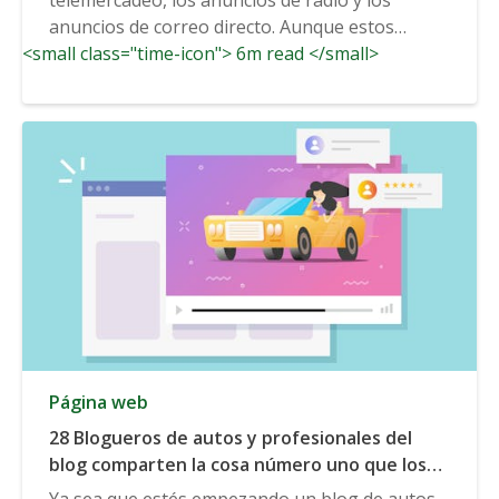
anuncios de correo directo. Aunque estos
<small class="time-icon"> 6m read </small>
anuncios...
Página web
28 Blogueros de autos y profesionales del
blog comparten la cosa número uno que los
blogueros pueden hacer para hacer crecer su
Ya sea que estés empezando un blog de autos