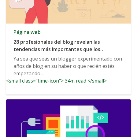
Página web
28 profesionales del blog revelan las
tendencias más importantes que los
blogueros deben conocer en el 2020 y más allá
Ya sea que seas un blogger experimentado con
años de blog en su haber o que recién estés
empezando...
<small class="time-icon"> 34m read </small>