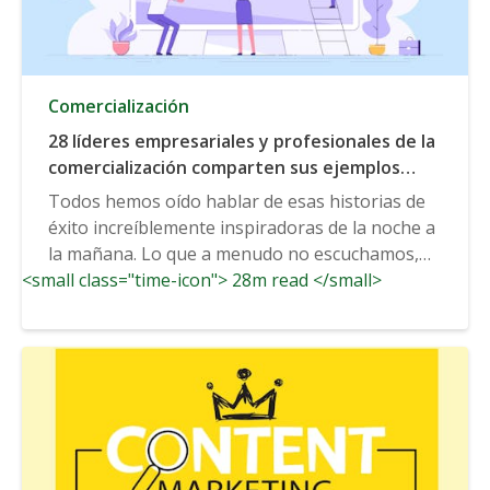
Comercialización
28 líderes empresariales y profesionales de la
comercialización comparten sus ejemplos
favoritos de avances específicos que
Todos hemos oído hablar de esas historias de
condujeron a un rápido crecimiento de los
éxito increíblemente inspiradoras de la noche a
negocios
la mañana. Lo que a menudo no escuchamos,
<small class="time-icon"> 28m read </small>
sin embargo,...