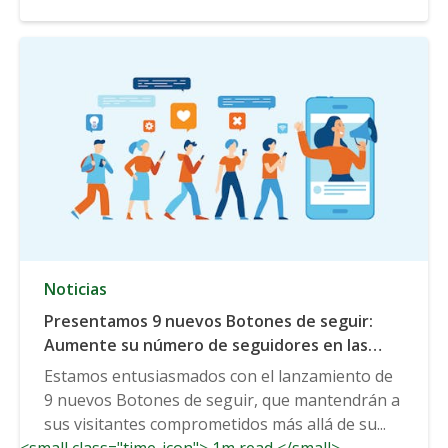
Noticias
Presentamos 9 nuevos Botones de seguir:
Aumente su número de seguidores en las
redes sociales a través de estos populares
Estamos entusiasmados con el lanzamiento de
canales
9 nuevos Botones de seguir, que mantendrán a
sus visitantes comprometidos más allá de su...
<small class="time-icon"> 1m read </small>