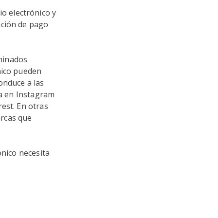
o electrónico y
nción de pago
.
minados
nico pueden
onduce a las
ca en Instagram
rest. En otras
arcas que
ónico necesita