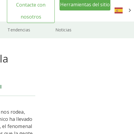
Herramientas del sitio
Contacte con
web Inicio de sesión
nosotros
ES
Tendencias
Noticias
la
l
 nos rodea,
ico ha llevado
o, el fenomenal
os que la gente