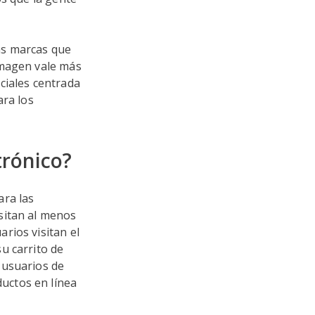
as marcas que
imagen vale más
ciales centrada
ara los
trónico?
ara las
sitan al menos
rios visitan el
u carrito de
 usuarios de
uctos en línea