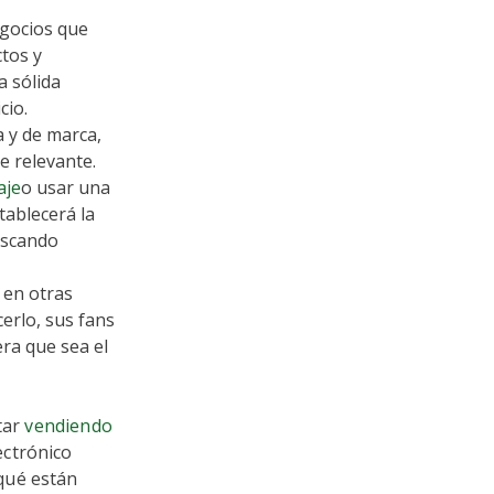
egocios que
tos y
a sólida
cio.
a y de marca,
e relevante.
aje
o usar una
tablecerá la
buscando
 en otras
cerlo, sus fans
ra que sea el
tar
vendiendo
ectrónico
qué están