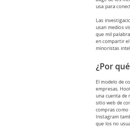
usa para conect
Las investigac
usan medios vi
que mil palabra
en compartir el
minoristas inte
¿Por qué
El modelo de c
empresas. Hoot
una cuenta de m
sitio web de co
compras como r
Instagram tamb
que los no usu