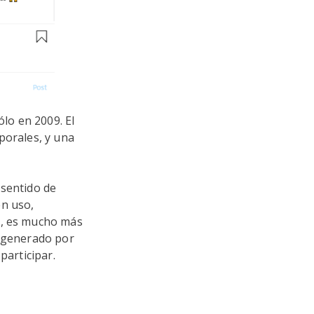
ólo en 2009. El
porales, y una
 sentido de
en uso,
a, es mucho más
o generado por
participar.