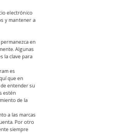
cio electrónico
ios y mantener a
m permanezca en
rmente. Algunas
s la clave para
gram es
aquí que en
e de entender su
s estén
imiento de la
nto a las marcas
uenta. Por otro
iente siempre