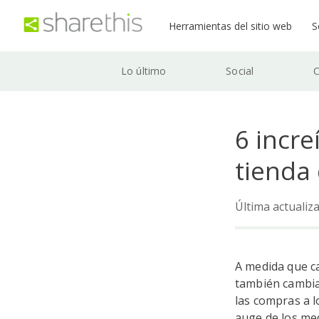
Herramientas del sitio web
S
Lo último
Social
C
6 incre
tienda
Última actualiz
A medida que c
también cambia
las compras a l
auge de los med