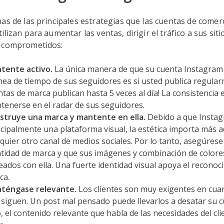
as de las principales estrategias que las cuentas de comer
ilizan para aumentar las ventas, dirigir el tráfico a sus sit
 comprometidos:
tente activo.
La única manera de que su cuenta Instagra
línea de tiempo de sus seguidores es si usted publica regula
tas de marca publican hasta 5 veces al día! La consistencia e
tenerse en el radar de sus seguidores.
struye una marca y mantente en ella.
Debido a que Insta
ncipalmente una plataforma visual, la estética importa más 
lquier otro canal de medios sociales. Por lo tanto, asegúres
ntidad de marca y que sus imágenes y combinación de colore
eados con ella. Una fuerte identidad visual apoya el reconoc
ca.
téngase relevante.
Los clientes son muy exigentes en cua
 siguen. Un post mal pensado puede llevarlos a desatar su c
, el contenido relevante que habla de las necesidades del cl