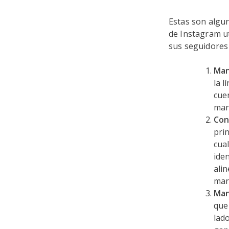
Estas son algun
de Instagram ut
sus seguidores
Man
la 
cuen
man
Con
pri
cua
ide
alin
mar
Man
que
lado