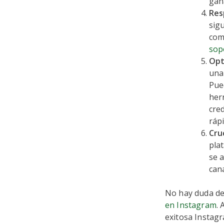
gan
Res
sig
com
sopo
Opti
una 
Pue
her
cred
ráp
Cru
plat
se 
cana
No hay duda de 
en Instagram
.
exitosa Instag