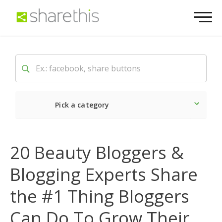
Pick a category
Lo último
Social
Come
20 Beauty Bloggers &
Blogging Experts Share
the #1 Thing Bloggers
Can Do To Grow Their