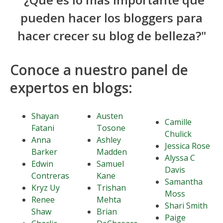
pueden hacer los bloggers para
hacer crecer su blog de belleza?"
Conoce a nuestro panel de
expertos en blogs:
Shayan
Austen
Camille
Fatani
Tosone
Chulick
Anna
Ashley
Jessica Rose
Barker
Madden
Alyssa C
Edwin
Samuel
Davis
Contreras
Kane
Samantha
Kryz Uy
Trishan
Moss
Renee
Mehta
Shari Smith
Shaw
Brian
Paige