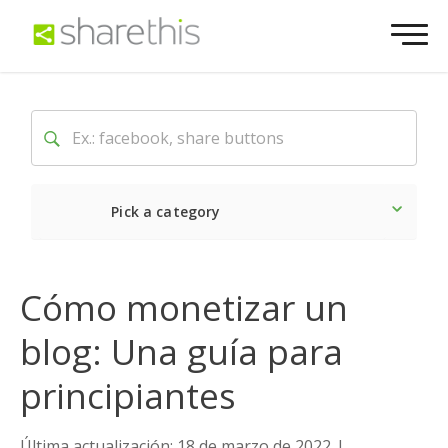
Pick a category
Lo último
Social
Come
Cómo monetizar un
blog: Una guía para
principiantes
Última actualización: 18 de marzo de 2022
|