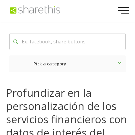
Pick a category
Lo último
Social
Come
Profundizar en la
personalización de los
servicios financieros con
datos de interés del