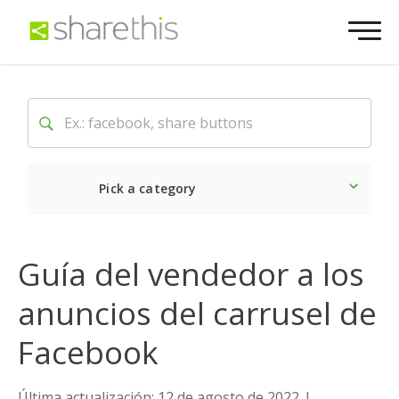
Pick a category
Lo último
Social
Come
Guía del vendedor a los
anuncios del carrusel de
Facebook
Última actualización: 12 de agosto de 2022
|