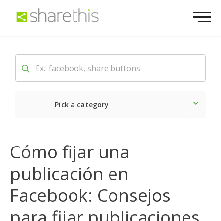
Pick a category
Lo último
Social
Come
Cómo fijar una
publicación en
Facebook: Consejos
para fijar publicaciones